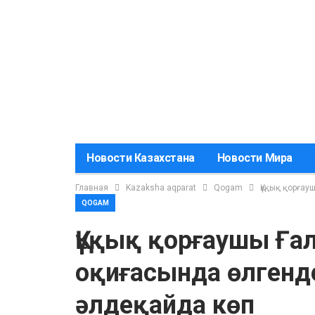
Новости Казахстана
Новости Мира
Главная
Kazaksha aqparat
Qogam
Құқық қорғау
QOGAM
Құқық қорғаушы Ғал
оқиғасында өлгенд
әлдеқайда көп