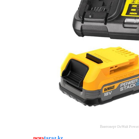
Винтоверт DeWalt Powe
news
taraz.kz