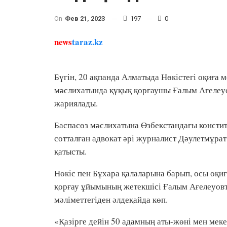
On
Фев 21, 2023
197
0
news
taraz.kz
Бүгін, 20 ақпанда Алматыда Нөкістегі оқиға 
мәслихатында құқық қорғаушы Ғалым Ағелеу
жариялады.
Баспасөз мәслихатына Өзбекстандағы консти
сотталған адвокат әрі журналист Дәулетмұр
қатысты.
Нөкіс пен Бұхара қалаларына барып, осы оқиғ
қорғау ұйымының жетекшісі Ғалым Ағелеуовті
мәліметтегіден әлдеқайда көп.
«Қазірге дейін 50 адамның аты-жөні мен меке