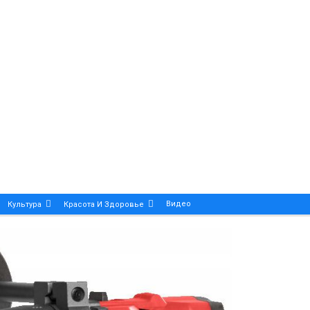
Видео
Культура
Красота И Здоровье
Калейдоскоп
ance And Precision