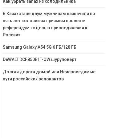
Как убрать запах из холодильника
В Казахстане двум мужчинам назначили по
пять лет колонии за призывы провести
референдум «с целью присоединения к
России»
Samsung Galaxy A54 5G 6 ГБ/128 ГБ
DeWALT DCF850E1T-QW шуруповерт
Долгая дорога домой или Неисповедимые
пути российских релокантов