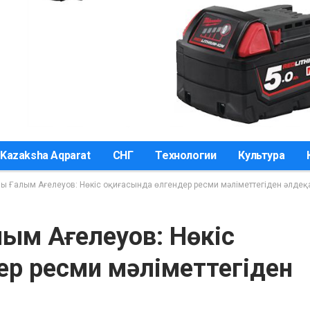
Kazaksha Aqparat
СНГ
Технологии
Культура
шы Ғалым Ағелеуов: Нөкіс оқиғасында өлгендер ресми мәліметтегіден әлдеқ
ым Ағелеуов: Нөкіс
ер ресми мәліметтегіден