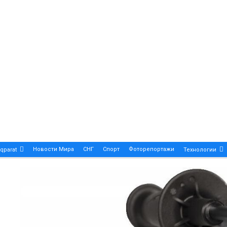
Новости Мира
СНГ
Спорт
Фоторепортажи
qparat
Технологии
Patek Philippe Calatrava DATE – A True Symbol Of Eleg
 Новости Казахстана