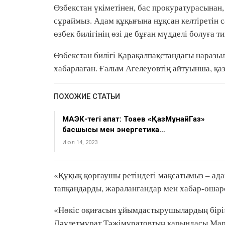
Өзбекстан үкіметінен, бас прокуратурасынан
сұраймыз. Адам құқығына нұқсан келтіретін с
өзбек билігінің өзі де бұған мүдделі болуға ти
Өзбекстан билігі Қарақалпақстандағы наразы
хабарлаған. Ғалым Ағелеуовтің айтуынша, қаза
ПОХОЖИЕ СТАТЬИ
МАЭК-тегі апат: Тоқаев «ҚазМұнайГаз»
басшысы мен энергетика…
Июл 14, 2023
«Құқық қорғаушы ретіндегі мақсатымыз – ада
тапқандарды, жараланғандар мен хабар-ошарс
«Нөкіс оқиғасын ұйымдастырушылардың бірі»
Дәулетмұрат Тәжімұратовтың қарындасы Мари