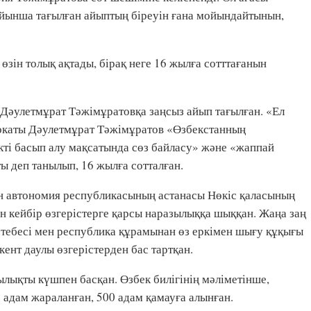
ойынша тағылған айыптың біреуін ғана мойындайтынын,
зін толық ақтады, бірақ неге 16 жылға сотттағанын
Дәулетмұрат Тәжімұратовқа заңсыз айып тағылған. «Ел
вокаты Дәулетмұрат Тәжімұратов «Өзбекстанның
ті басып алу мақсатында сөз байласу» және «жаппай
ы деп танылып, 16 жылға сотталған.
ан автономия республикасының астанасы Нөкіс қаласының
н кейбір өзгерістерге қарсы наразылыққа шыққан. Жаңа заң
тебесі мен республика құрамынан өз еркімен шығу құқығы
ент даулы өзгерістерден бас тартқан.
лықты күшпен басқан. Өзбек билігінің мәліметінше,
3 адам жараланған, 500 адам қамауға алынған.