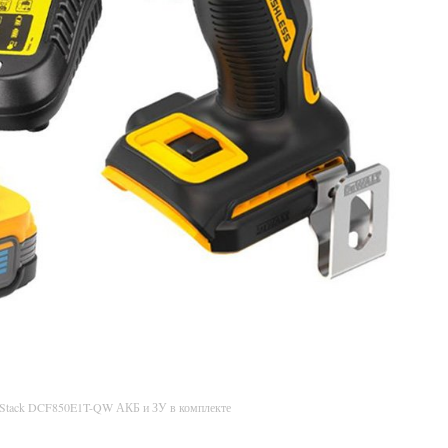
rStack DCF850E1T-QW АКБ и ЗУ в комплекте