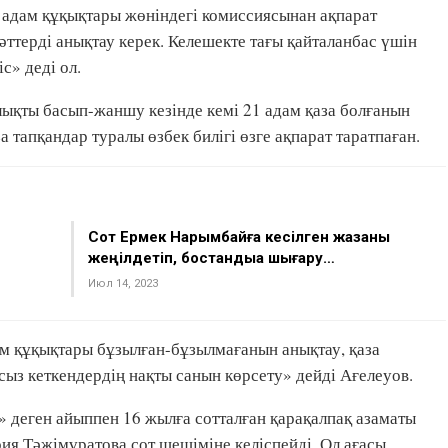
, адам құқықтары жөніндегі комиссиясынан ақпарат
әттерді анықтау керек. Келешекте тағы қайталанбас үшін
іс» деді ол.
лықты басып-жаншу кезінде кемі 21 адам қаза болғанын
 тапқандар туралы өзбек билігі өзге ақпарат таратпаған.
Сот Ермек Нарымбайға кесілген жазаны
жеңілдетіп, бостандыққа шығару…
Июл 14, 2023
м құқықтары бұзылған-бұзылмағанын анықтау, қаза
ыз кеткендердің нақты санын көрсету» дейді Ағелеуов.
 деген айыппен 16 жылға сотталған қарақалпақ азаматы
я Тәжімұратова сот шешіміне келіспейді. Ол ағасы