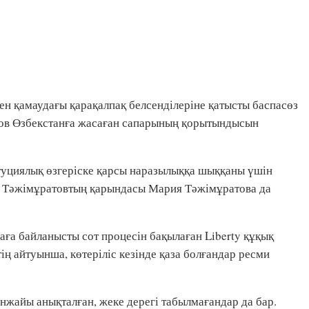
мен қамаудағы қарақалпақ белсенділеріне қатысты баспасөз
ов Өзбекстанға жасаған сапарының қорытындысын
туциялық өзгеріске қарсы наразылыққа шыққаны үшін
ат Тәжімұратовтың қарындасы Мария Тәжімұратова да
аға байланысты сот процесін бақылаған Liberty құқық
ң айтуынша, көтеріліс кезінде қаза болғандар ресми
нжайы анықталған, жеке дерегі табылмағандар да бар.