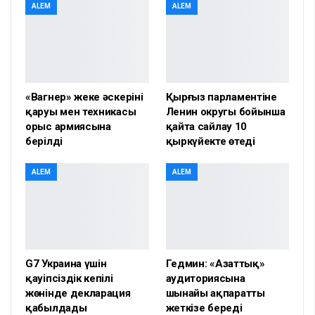
ALEM
ALEM
«Вагнер» жеке әскерінің
Қырғыз парламентіне
қаруы мен техникасы
Ленин округы бойынша
орыс армиясына
қайта сайлау 10
берілді
қыркүйекте өтеді
ALEM
ALEM
G7 Украина үшін
Гедмин: «Азаттық»
қауіпсіздік кепілі
аудиториясына
жөнінде декларация
шынайы ақпаратты
қабылдады
жеткізе береді