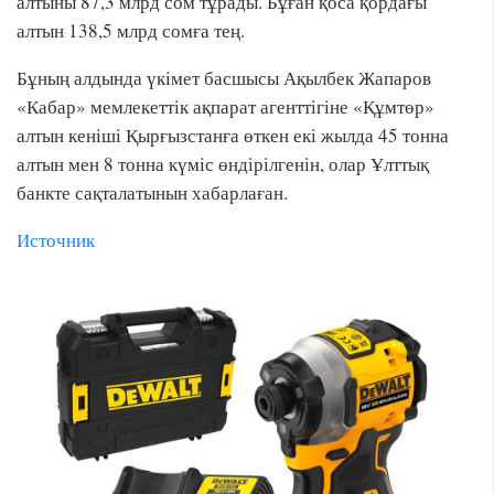
алтыны 87,3 млрд сом тұрады. Бұған қоса қордағы
алтын 138,5 млрд сомға тең.
Бұның алдында үкімет басшысы Ақылбек Жапаров
«Кабар» мемлекеттік ақпарат агенттігіне «Құмтөр»
алтын кеніші Қырғызстанға өткен екі жылда 45 тонна
алтын мен 8 тонна күміс өндірілгенін, олар Ұлттық
банкте сақталатынын хабарлаған.
Источник