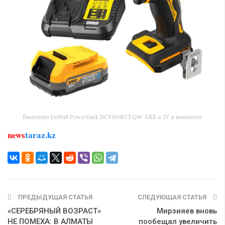
Винтоверт DeWalt PowerStack DCF850E1T-QW АКБ и ЗУ в комплекте
news
taraz.kz
ПРЕДЫДУЩАЯ СТАТЬЯ
СЛЕДУЮЩАЯ СТАТЬЯ
«СЕРЕБРЯНЫЙ ВОЗРАСТ»
Мирзияев вновь
НЕ ПОМЕХА: В АЛМАТЫ
пообещал увеличить