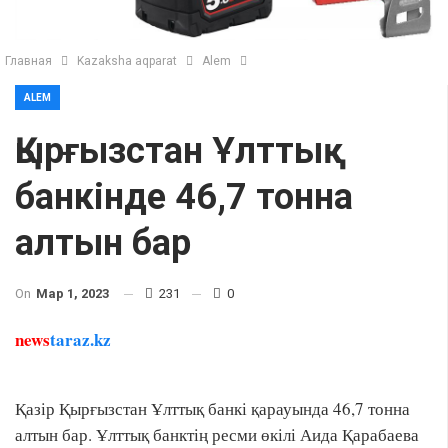
Главная
Kazaksha aqparat
Alem
ALEM
Қырғызстан Ұлттық
банкінде 46,7 тонна
алтын бар
On
Мар 1, 2023
231
0
news
taraz.kz
Қазір Қырғызстан Ұлттық банкі қарауында 46,7 тонна
алтын бар. Ұлттық банктің ресми өкілі Аида Қарабаева