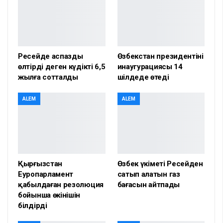
Ресейде аспазды
Өзбекстан президентінің
өлтірді деген күдікті 6,5
инаугурациясы 14
жылға сотталды
шілдеде өтеді
ALEM
ALEM
Қырғызстан
Өзбек үкіметі Ресейден
Еуропарламент
сатып алатын газ
қабылдаған резолюция
бағасын айтпады
бойынша өкінішін
білдірді