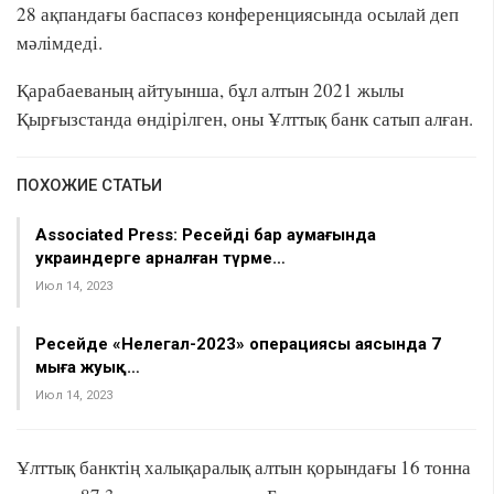
28 ақпандағы баспасөз конференциясында осылай деп
мәлімдеді.
Қарабаеваның айтуынша, бұл алтын 2021 жылы
Қырғызстанда өндірілген, оны Ұлттық банк сатып алған.
ПОХОЖИЕ СТАТЬИ
Associated Press: Ресейдің бар аумағында
украиндерге арналған түрме…
Июл 14, 2023
Ресейде «Нелегал-2023» операциясы аясында 7
мыңға жуық…
Июл 14, 2023
Ұлттық банктің халықаралық алтын қорындағы 16 тонна