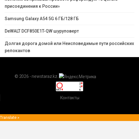
присоединения к России»
Samsung Galaxy A54 5G 6 ГБ/128 ГБ
DeWALT DCF850E1T-QW шуруповерт
Долгая дорога домой или Неисповедимые пути российских
релокантов
© 2026 - newstaraz.kz.
Контакты
Translate »