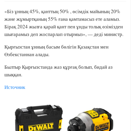
«Біз ұнның 45%, қанттың 50% , өсімдік майының 20%
және жұмыртқаның 55% ғана қамтамасыз ете аламыз.
Бірақ 2024 жылға қарай қант пен ұнды толық өзімізден
шығарамыз деп жоспарлап отырмыз», — деді министр.
Қырғызстан ұнның басым бөлігін Қазақстан мен
Өзбекстаннан алады.
Былтыр Қырғызстанда жаз құрғақ болып, бидай аз
шыққан.
Источник