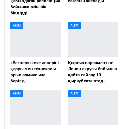
қабылдаған резолюция
бағасын айтпады
бойынша өкінішін
білдірді
ALEM
ALEM
«Вагнер» жеке әскерінің
Қырғыз парламентіне
қаруы мен техникасы
Ленин округы бойынша
орыс армиясына
қайта сайлау 10
берілді
қыркүйекте өтеді
ALEM
ALEM