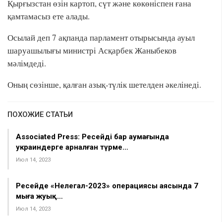
Қырғызстан өзін картоп, сүт және көкөніспен ғана
қамтамасыз ете алады.
Осылай деп 7 ақпанда парламент отырысында ауыл
шаруашылығы министрі Асқарбек Жаныбеков
мәлімдеді.
Оның сөзінше, қалған азық-түлік шетелден әкелінеді.
ПОХОЖИЕ СТАТЬИ
Associated Press: Ресейдің бар аумағында
украиндерге арналған түрме…
Июл 14, 2023
Ресейде «Нелегал-2023» операциясы аясында 7
мыңға жуық…
Июл 14, 2023