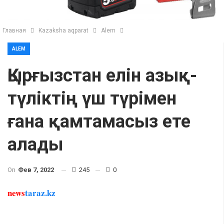
Главная
Kazaksha aqparat
Alem
ALEM
Қырғызстан елін азық-
түліктің үш түрімен
ғана қамтамасыз ете
алады
On
Фев 7, 2022
245
0
news
taraz.kz