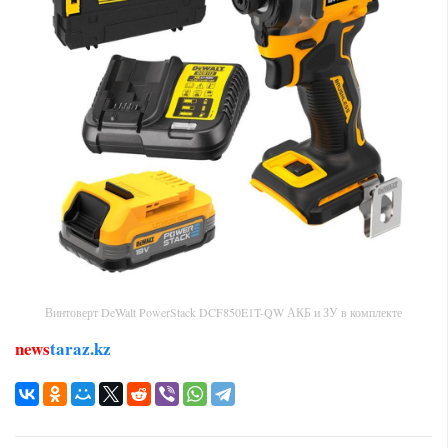
Винтоверт DeWalt PowerStack DCF850E1T-QW АКБ и ЗУ в комплекте
news
taraz.kz