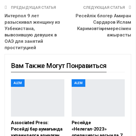
ПРЕДЫДУЩАЯ СТАТЬЯ
СЛЕДУЮЩАЯ СТАТЬЯ
Интерпол 9 лет
Ресейлік блогер Амиран
разыскивал женщину из
Сардаров Ислам
Узбекистана,
Каримовтің немересімен
вывозившую девушек в
ажырасты
ОАЭ для занятий
проституцией
Вам Также Могут Понравиться
ALEM
ALEM
Associated Press:
Ресейде
Ресейдің бар аумағында
«Нелегал-2023»
украиндерге арналған
операциясы аясында 7