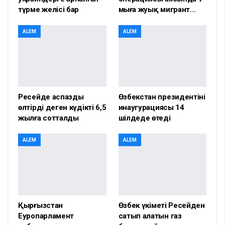
түрме желісі бар
мыңға жуық мигрант…
ALEM
ALEM
Ресейде аспазды
Өзбекстан президентінің
өлтірді деген күдікті 6,5
инаугурациясы 14
жылға сотталды
шілдеде өтеді
ALEM
ALEM
Қырғызстан
Өзбек үкіметі Ресейден
Еуропарламент
сатып алатын газ