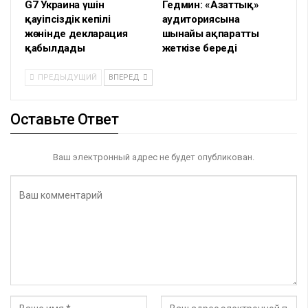
G7 Украина үшін
Гедмин: «Азаттық»
қауіпсіздік кепілі
аудиториясына
жөнінде декларация
шынайы ақпаратты
қабылдады
жеткізе береді
ПРЕДЫДУЩИЙ
ВПЕРЕД
Оставьте Ответ
Ваш электронный адрес не будет опубликован.