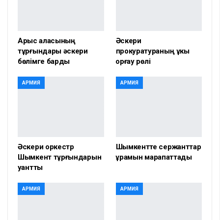
Арыс қаласының
Әскери
тұрғындары әскери
прокуратураның құкық
бөлімге барды
қорғау рөлі
АРМИЯ
АРМИЯ
Әскери оркестр
Шымкентте сержанттар
Шымкент тұрғындарын
құрамын марапаттады
қуантты
АРМИЯ
АРМИЯ