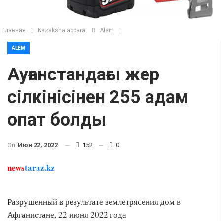
Главная
Kazaksha aqparat
Alem
ALEM
Ауғанстандағы жер
сілкінісінен 255 адам
опат болды
On
Июн 22, 2022
152
0
news
taraz.kz
Разрушенный в результате землетрясения дом в
Афганистане, 22 июня 2022 года