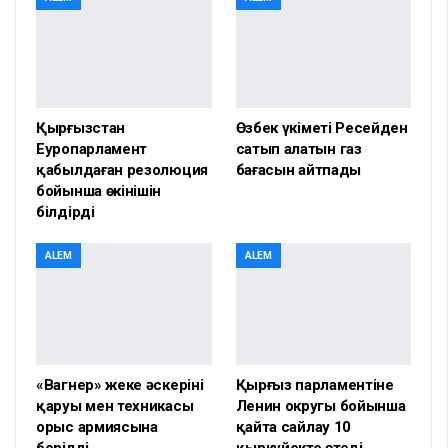
Қырғызстан
Өзбек үкіметі Ресейден
Еуропарламент
сатып алатын газ
қабылдаған резолюция
бағасын айтпады
бойынша өкінішін
білдірді
ALEM
ALEM
«Вагнер» жеке әскерінің
Қырғыз парламентіне
қаруы мен техникасы
Ленин округы бойынша
орыс армиясына
қайта сайлау 10