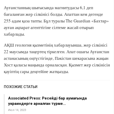
Ауғанстанның шығысында магнитудасы 6,1 деп
бағаланған жер сілкінісі болды. Апаттан кем дегенде
255 адам қаза тапты. Бұл туралы The Guardian «Бахтар»
ауған ақпарат агенттігіне сілтеме жасай отырып
хабарлады.
АҚШ геология қызметінің хабарлауынша, жер сілкінісі
22 маусымда таңертең тіркелген. Апат ошағы Ауғанстан
астанасының оңтүстігінде, Пәкістан шекарасына жақын
Хост қаласы маңында орналасқан. Қызмет жер сілкінісін
қауіптің сары деңгейіне жатқызды.
ПОХОЖИЕ СТАТЬИ
Associated Press: Ресейдің бар аумағында
украиндерге арналған түрме…
Июл 14, 2023