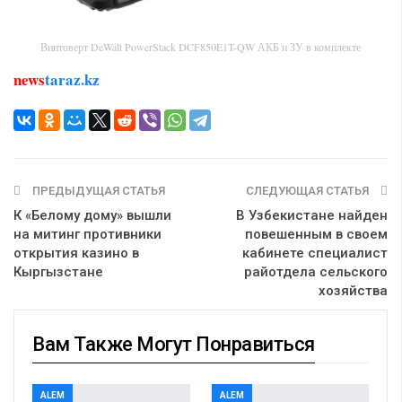
Винтоверт DeWalt PowerStack DCF850E1T-QW АКБ и ЗУ в комплекте
news
taraz.kz
ПРЕДЫДУЩАЯ СТАТЬЯ
СЛЕДУЮЩАЯ СТАТЬЯ
К «Белому дому» вышли
В Узбекистане найден
на митинг противники
повешенным в своем
открытия казино в
кабинете специалист
Кыргызстане
райотдела сельского
хозяйства
Вам Также Могут Понравиться
ALEM
ALEM