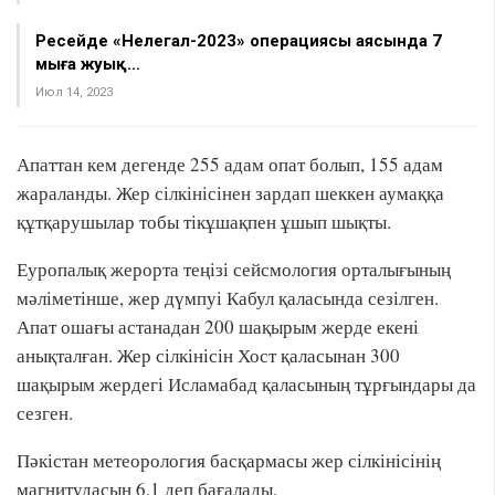
Ресейде «Нелегал-2023» операциясы аясында 7
мыңға жуық…
Июл 14, 2023
Апаттан кем дегенде 255 адам опат болып, 155 адам
жараланды. Жер сілкінісінен зардап шеккен аумаққа
құтқарушылар тобы тікұшақпен ұшып шықты.
Еуропалық жерорта теңізі сейсмология орталығының
мәліметінше, жер дүмпуі Кабул қаласында сезілген.
Апат ошағы астанадан 200 шақырым жерде екені
анықталған. Жер сілкінісін Хост қаласынан 300
шақырым жердегі Исламабад қаласының тұрғындары да
сезген.
Пәкістан метеорология басқармасы жер сілкінісінің
магнитудасын 6,1 деп бағалады.