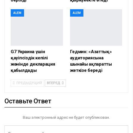
берілді
қыркүйекте өтеді
ALEM
ALEM
G7 Украина үшін
Гедмин: «Азаттық»
қауіпсіздік кепілі
аудиториясына
жөнінде декларация
шынайы ақпаратты
қабылдады
жеткізе береді
ПРЕДЫДУЩИЙ
ВПЕРЕД
Оставьте Ответ
Ваш электронный адрес не будет опубликован.