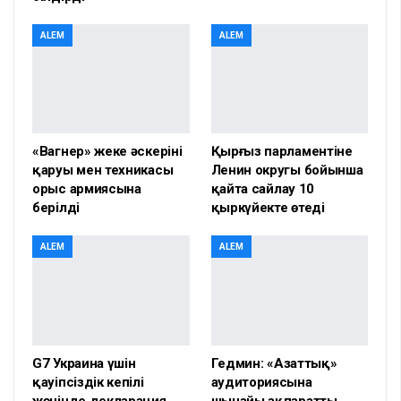
ALEM
ALEM
«Вагнер» жеке әскерінің
Қырғыз парламентіне
қаруы мен техникасы
Ленин округы бойынша
орыс армиясына
қайта сайлау 10
берілді
қыркүйекте өтеді
ALEM
ALEM
G7 Украина үшін
Гедмин: «Азаттық»
қауіпсіздік кепілі
аудиториясына