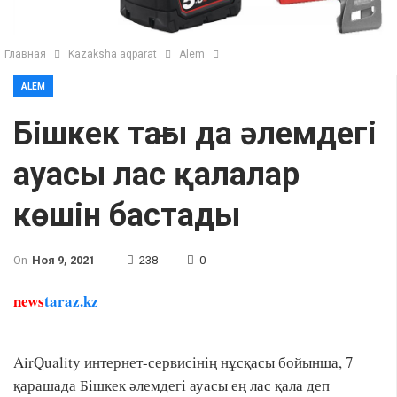
Главная
Kazaksha aqparat
Alem
ALEM
Бішкек тағы да әлемдегі
ауасы лас қалалар
көшін бастады
On
Ноя 9, 2021
238
0
news
taraz.kz
AirQuality интернет-сервисінің нұсқасы бойынша, 7
қарашада Бішкек әлемдегі ауасы ең лас қала деп