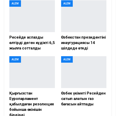
ALEM
ALEM
Ресейде аспазды
Өзбекстан президентінің
өлтірді деген күдікті 6,5
инаугурациясы 14
жылға сотталды
шілдеде өтеді
ALEM
ALEM
Қырғызстан
Өзбек үкіметі Ресейден
Еуропарламент
сатып алатын газ
қабылдаған резолюция
бағасын айтпады
бойынша өкінішін
білдірді