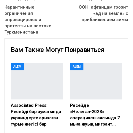
Карантинные
ООН: афганцам грозит
ограничения
«ад на земле» с
спровоцировали
приближением зимы
протесты на востоке
Туркменистана
Вам Также Могут Понравиться
ALEM
ALEM
Associated Press:
Ресейде
Ресейдің бар аумағында
«Нелегал-2023»
украиндерге арналған
операциясы аясында 7
түрме желісі бар
мыңға жуық мигрант…