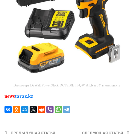
Винтоверт DeWalt PowerStack DCF850E1T-QW АКБ и ЗУ в комплекте
news
taraz.kz
ПРЕДЫДУЩАЯ СТАТЬЯ
СЛЕДУЮЩАЯ СТАТЬЯ