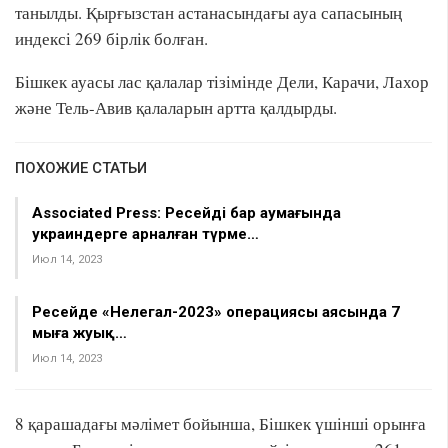
танылды. Қырғызстан астанасындағы ауа сапасының
индексі 269 бірлік болған.
Бішкек ауасы лас қалалар тізімінде Дели, Карачи, Лахор
және Тель-Авив қалаларын артта қалдырды.
ПОХОЖИЕ СТАТЬИ
Associated Press: Ресейдің бар аумағында
украиндерге арналған түрме…
Июл 14, 2023
Ресейде «Нелегал-2023» операциясы аясында 7
мыңға жуық…
Июл 14, 2023
8 қарашадағы мәлімет бойынша, Бішкек үшінші орынға