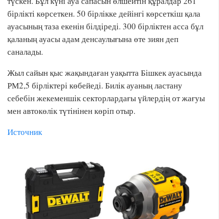
түскен. Бұл күні ауа сапасын өлшейтін құралдар 261
бірлікті көрсеткен. 50 бірлікке дейінгі көрсеткіш қала
ауасының таза екенін білдіреді. 300 бірліктен асса бұл
қаланың ауасы адам денсаулығына өте зиян деп
саналады.
Жыл сайын қыс жақындаған уақытта Бішкек ауасында
РМ2,5 бірліктері көбейеді. Билік ауаның ластану
себебін жекеменшік секторлардағы үйлердің от жағуы
мен автокөлік түтінінен көріп отыр.
Источник