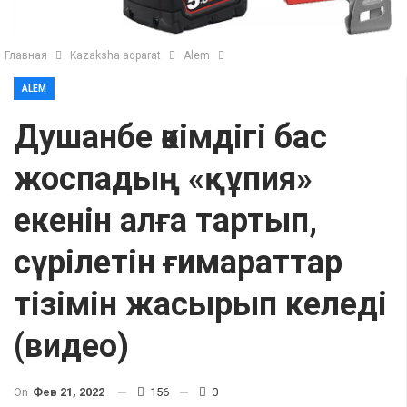
Главная
Kazaksha aqparat
Alem
ALEM
Душанбе әкімдігі бас
жоспадың «құпия»
екенін алға тартып,
сүрілетін ғимараттар
тізімін жасырып келеді
(видео)
On
Фев 21, 2022
156
0