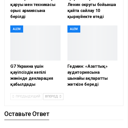
қаруы мен техникасы
Ленин округы бойынша
орыс армиясына
қайта сайлау 10
берілді
қыркүйекте өтеді
ALEM
ALEM
G7 Украина үшін
Гедмин: «Азаттық»
қауіпсіздік кепілі
аудиториясына
жөнінде декларация
шынайы ақпаратты
қабылдады
жеткізе береді
ПРЕДЫДУЩИЙ
ВПЕРЕД
Оставьте Ответ