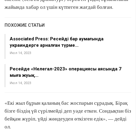
жайында хабар ол үшін күтпеген жағдай болған.
ПОХОЖИЕ СТАТЬИ
Associated Press: Ресейдің бар аумағында
украиндерге арналған түрме…
Июл 14, 2023
Ресейде «Нелегал-2023» операциясы аясында 7
мыңға жуық…
Июл 14, 2023
«Екі жыл бұрын қаланың бас жоспарын сұрадық. Бірақ
бізге біздің үй сүрілмейді деп уәде еткен. Сондықтан біз
бейқам жүріп, үйді жөндеуден өткізген едік», — дейді
ол.