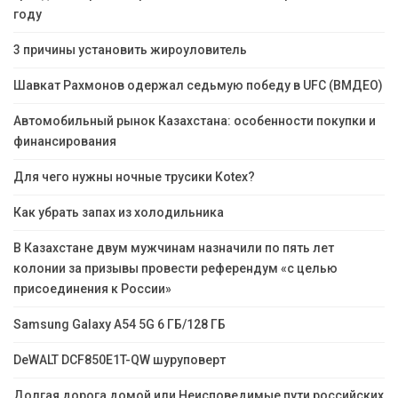
году
3 причины установить жироуловитель
Шавкат Рахмонов одержал седьмую победу в UFC (ВМДЕО)
Автомобильный рынок Казахстана: особенности покупки и
финансирования
Для чего нужны ночные трусики Kotex?
Как убрать запах из холодильника
В Казахстане двум мужчинам назначили по пять лет
колонии за призывы провести референдум «с целью
присоединения к России»
Samsung Galaxy A54 5G 6 ГБ/128 ГБ
DeWALT DCF850E1T-QW шуруповерт
Долгая дорога домой или Неисповедимые пути российских