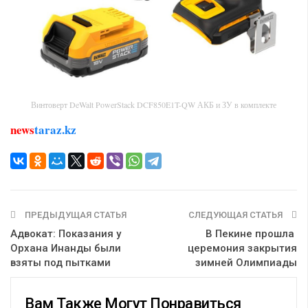
Винтоверт DeWalt PowerStack DCF850E1T-QW АКБ и ЗУ в комплекте
news
taraz.kz
ПРЕДЫДУЩАЯ СТАТЬЯ
СЛЕДУЮЩАЯ СТАТЬЯ
Адвокат: Показания у
В Пекине прошла ​​​​​​​
Орхана Инанды были
церемония закрытия
взяты под пытками
зимней Олимпиады
Вам Также Могут Понравиться