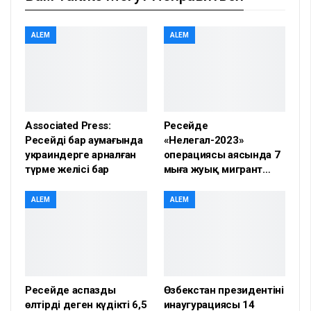
ALEM
ALEM
Associated Press:
Ресейде
Ресейдің бар аумағында
«Нелегал-2023»
украиндерге арналған
операциясы аясында 7
түрме желісі бар
мыңға жуық мигрант…
ALEM
ALEM
Ресейде аспазды
Өзбекстан президентінің
өлтірді деген күдікті 6,5
инаугурациясы 14