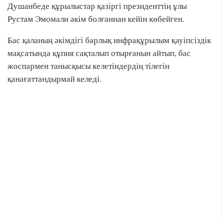
Душанбеде құрылыстар қазіргі президенттің ұлы
Рустам Эмомали әкім болғаннан кейін көбейген.
Бас қаланың әкімдігі барлық инфрақұрылым қауіпсіздік
мақсатында құпия сақталып отырғанын айтып, бас
жоспармен танысқысы келетіндердің тілегін
қанағаттандырмай келеді.