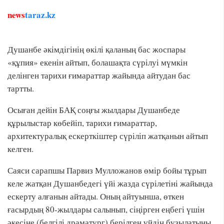
news
taraz.kz
Душанбе әкімдігінің өкілі қаланың бас жоспары
«құпия» екенін айтып, болашақта сүрілуі мүмкін
делінген тарихи ғимараттар жайында айтудан бас
тартты.
Осыған дейін БАҚ соңғы жылдары Душанбеде
құрылыстар көбейіп, тарихи ғимараттар,
архитектуралық ескерткіштер сүріліп жатқанын айтып
келген.
Саяси сарапшы Парвиз Мулложанов өмір бойы тұрып
келе жатқан Душанбедегі үйі жазда сүрілетіні жайында
ескерту алғанын айтады. Оның айтуынша, өткен
ғасырдың 80-жылдары салынып, сіңірген еңбегі үшін
әкесіне (белгілі драматург) берілген үйдің бұзылатыны