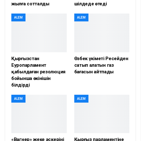
жылға сотталды
шілдеде өтеді
ALEM
ALEM
Қырғызстан
Өзбек үкіметі Ресейден
Еуропарламент
сатып алатын газ
қабылдаған резолюция
бағасын айтпады
бойынша өкінішін
білдірді
ALEM
ALEM
«Вагнер» жеке әскерінің
Қырғыз парламентіне