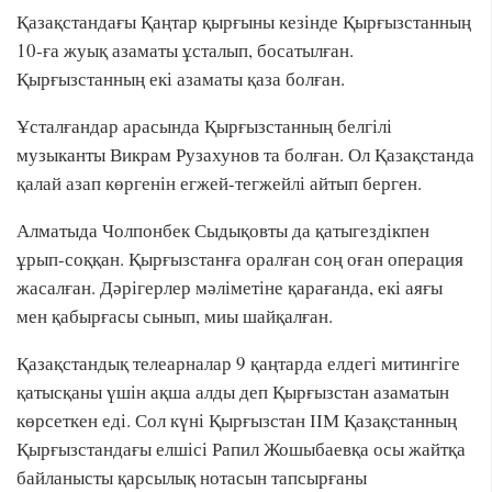
Қазақстандағы Қаңтар қырғыны кезінде Қырғызстанның
10-ға жуық азаматы ұсталып, босатылған.
Қырғызстанның екі азаматы қаза болған.
Ұсталғандар арасында Қырғызстанның белгілі
музыканты Викрам Рузахунов та болған. Ол Қазақстанда
қалай азап көргенін егжей-тегжейлі айтып берген.
Алматыда Чолпонбек Сыдықовты да қатыгездікпен
ұрып-соққан. Қырғызстанға оралған соң оған операция
жасалған. Дәрігерлер мәліметіне қарағанда, екі аяғы
мен қабырғасы сынып, миы шайқалған.
Қазақстандық телеарналар 9 қаңтарда елдегі митингіге
қатысқаны үшін ақша алды деп Қырғызстан азаматын
көрсеткен еді. Сол күні Қырғызстан ІІМ Қазақстанның
Қырғызстандағы елшісі Рапил Жошыбаевқа осы жайтқа
байланысты қарсылық нотасын тапсырғаны