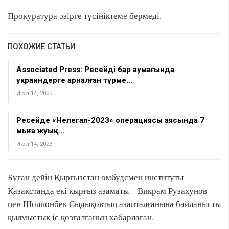
Прокуратура әзірге түсініктеме бермеді.
ПОХОЖИЕ СТАТЬИ
Associated Press: Ресейдің бар аумағында
украиндерге арналған түрме…
Июл 14, 2023
Ресейде «Нелегал-2023» операциясы аясында 7
мыңға жуық…
Июл 14, 2023
Бұған дейін Қырғызстан омбудсмен институты
Қазақстанда екі қырғыз азаматы – Викрам Рузахунов
пен Шолпонбек Сыдықовтың азапталғанына байланысты
қылмыстық іс қозғалғанын хабарлаған.