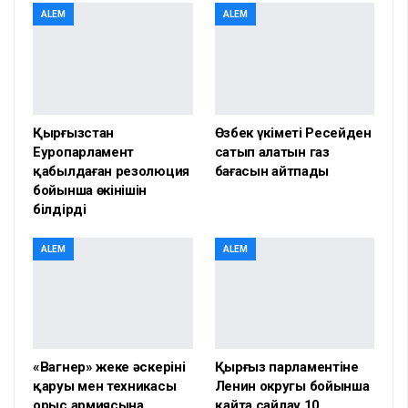
ALEM
ALEM
Қырғызстан
Өзбек үкіметі Ресейден
Еуропарламент
сатып алатын газ
қабылдаған резолюция
бағасын айтпады
бойынша өкінішін
білдірді
ALEM
ALEM
«Вагнер» жеке әскерінің
Қырғыз парламентіне
қаруы мен техникасы
Ленин округы бойынша
орыс армиясына
қайта сайлау 10