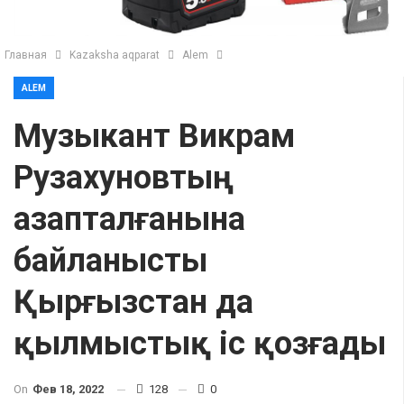
Главная
Kazaksha aqparat
Alem
ALEM
Музыкант Викрам
Рузахуновтың
азапталғанына
байланысты
Қырғызстан да
қылмыстық іс қозғады
On
Фев 18, 2022
128
0