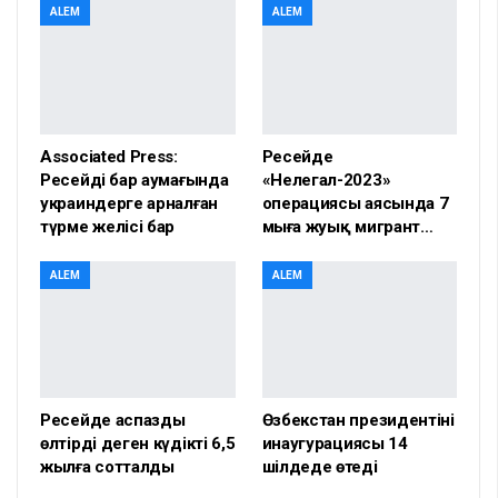
ALEM
ALEM
Associated Press:
Ресейде
Ресейдің бар аумағында
«Нелегал-2023»
украиндерге арналған
операциясы аясында 7
түрме желісі бар
мыңға жуық мигрант…
ALEM
ALEM
Ресейде аспазды
Өзбекстан президентінің
өлтірді деген күдікті 6,5
инаугурациясы 14
жылға сотталды
шілдеде өтеді