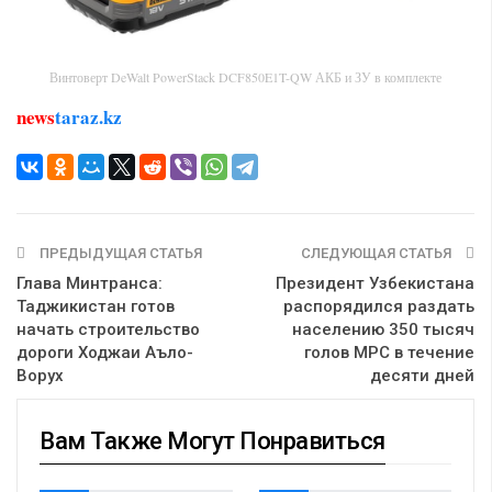
Винтоверт DeWalt PowerStack DCF850E1T-QW АКБ и ЗУ в комплекте
news
taraz.kz
ПРЕДЫДУЩАЯ СТАТЬЯ
СЛЕДУЮЩАЯ СТАТЬЯ
Глава Минтранса:
Президент Узбекистана
Таджикистан готов
распорядился раздать
начать строительство
населению 350 тысяч
дороги Ходжаи Аъло-
голов МРС в течение
Ворух
десяти дней
Вам Также Могут Понравиться