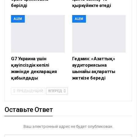
берілді
қыркүйекте өтеді
ALEM
ALEM
G7 Украина үшін
Гедмин: «Азаттық»
қауіпсіздік кепілі
аудиториясына
жөнінде декларация
шынайы ақпаратты
қабылдады
жеткізе береді
ПРЕДЫДУЩИЙ
ВПЕРЕД
Оставьте Ответ
Ваш электронный адрес не будет опубликован.