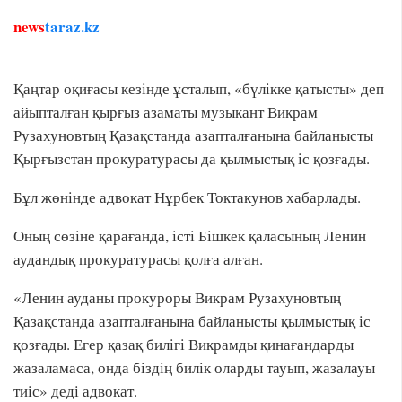
news
taraz.kz
Қаңтар оқиғасы кезінде ұсталып, «бүлікке қатысты» деп
айыпталған қырғыз азаматы музыкант Викрам
Рузахуновтың Қазақстанда азапталғанына байланысты
Қырғызстан прокуратурасы да қылмыстық іс қозғады.
Бұл жөнінде адвокат Нұрбек Токтакунов хабарлады.
Оның сөзіне қарағанда, істі Бішкек қаласының Ленин
аудандық прокуратурасы қолға алған.
«Ленин ауданы прокуроры Викрам Рузахуновтың
Қазақстанда азапталғанына байланысты қылмыстық іс
қозғады. Егер қазақ билігі Викрамды қинағандарды
жазаламаса, онда біздің билік оларды тауып, жазалауы
тиіс» деді адвокат.