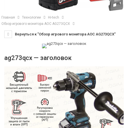
Главная
Технологии
Hi-tech
Обзор игрового монитора AOC AG273QCX
Вернуться к "Обзор игрового монитора AOC AG273QCX"
ag273qcx — заголовок