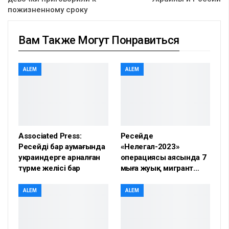
пожизненному сроку
Вам Также Могут Понравиться
ALEM
ALEM
Associated Press:
Ресейде
Ресейдің бар аумағында
«Нелегал-2023»
украиндерге арналған
операциясы аясында 7
түрме желісі бар
мыңға жуық мигрант…
ALEM
ALEM