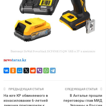
Винтоверт DeWalt PowerStack DCF850E1T-QW АКБ и ЗУ в комплекте
news
taraz.kz
ПРЕДЫДУЩАЯ СТАТЬЯ
СЛЕДУЮЩАЯ СТАТЬЯ
На юге КР обвиняемого в
В Анталье прошли
изнасиловании 6-летней
переговоры глав МИД
девочки приговорили к
Украины и России