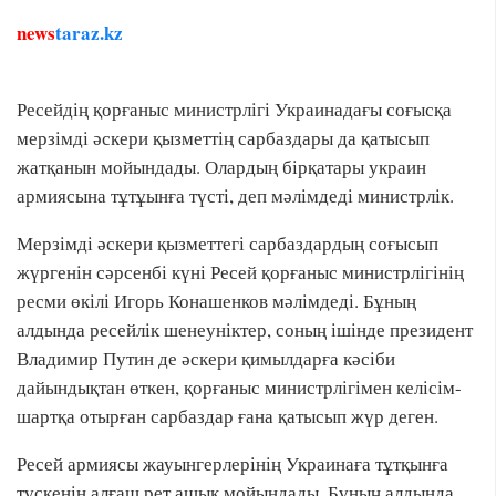
news
taraz.kz
Ресейдің қорғаныс министрлігі Украинадағы соғысқа
мерзімді әскери қызметтің сарбаздары да қатысып
жатқанын мойындады. Олардың бірқатары украин
армиясына тұтұынға түсті, деп мәлімдеді министрлік.
Мерзімді әскери қызметтегі сарбаздардың соғысып
жүргенін сәрсенбі күні Ресей қорғаныс министрлігінің
ресми өкілі Игорь Конашенков мәлімдеді. Бұның
алдында ресейлік шенеуніктер, соның ішінде президент
Владимир Путин де әскери қимылдарға кәсіби
дайындықтан өткен, қорғаныс министрлігімен келісім-
шартқа отырған сарбаздар ғана қатысып жүр деген.
Ресей армиясы жауынгерлерінің Украинаға тұтқынға
түскенін алғаш рет ашық мойындады. Бұның алдында