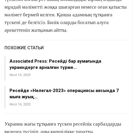
мұндай мәліметті жоққа шығарған немесе оған қатысты
мәлімет бермей келген. Қанша адамның тұтқынға
түскені де белгісіз. Билік оларды босатып алуға
әрекеттеніп жатқанын айтты.
ПОХОЖИЕ СТАТЬИ
Associated Press: Ресейдің бар аумағында
украиндерге арналған түрме…
Июл 14, 2023
Ресейде «Нелегал-2023» операциясы аясында 7
мыңға жуық…
Июл 14, 2023
Украина жағы тұтқынға түскен ресейлік сарбаздарды
видеоға түсіріп, оны көпшілікке таратты.