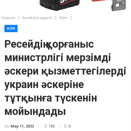
Главная
Kazaksha aqparat
Alem
ALEM
Ресейдің қорғаныс
министрлігі мерзімді
әскери қызметтегілердің
украин әскеріне
тұтқынға түскенін
мойындады
On
Мар 11, 2022
153
0