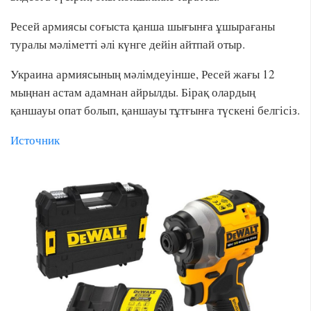
Ресей армиясы соғыста қанша шығынға ұшырағаны
туралы мәліметті әлі күнге дейін айтпай отыр.
Украина армиясының мәлімдеуінше, Ресей жағы 12
мыңнан астам адамнан айрылды. Бірақ олардың
қаншауы опат болып, қаншауы тұтғынға түскені белгісіз.
Источник