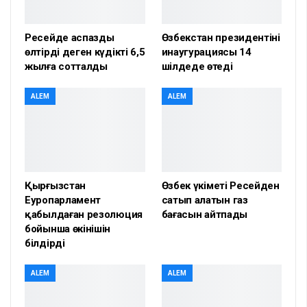
Ресейде аспазды
Өзбекстан президентінің
өлтірді деген күдікті 6,5
инаугурациясы 14
жылға сотталды
шілдеде өтеді
ALEM
ALEM
Қырғызстан
Өзбек үкіметі Ресейден
Еуропарламент
сатып алатын газ
қабылдаған резолюция
бағасын айтпады
бойынша өкінішін
білдірді
ALEM
ALEM