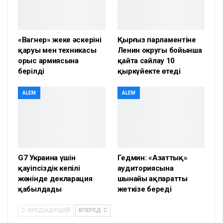
«Вагнер» жеке әскерінің
Қырғыз парламентіне
қаруы мен техникасы
Ленин округы бойынша
орыс армиясына
қайта сайлау 10
берілді
қыркүйекте өтеді
ALEM
ALEM
G7 Украина үшін
Гедмин: «Азаттық»
қауіпсіздік кепілі
аудиториясына
жөнінде декларация
шынайы ақпаратты
қабылдады
жеткізе береді
ПРЕДЫДУЩИЙ
ВПЕРЕД