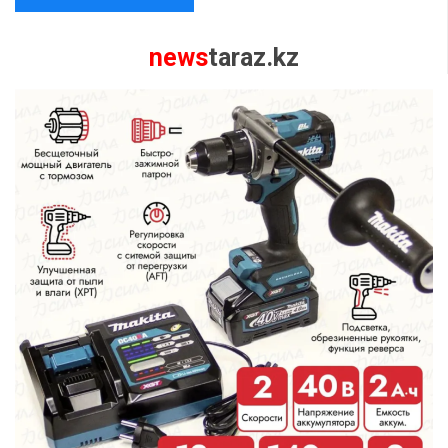
news
taraz.kz