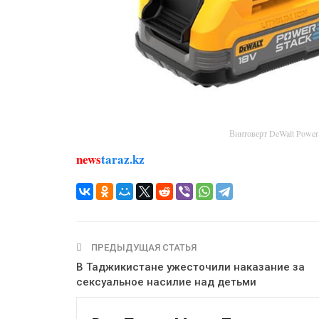
Винтоверт DeWalt Powe
news
taraz.kz
ПРЕДЫДУЩАЯ СТАТЬЯ
В Таджикистане ужесточили наказание за
сексуальное насилие над детьми