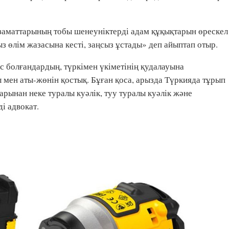
заматтарының тобы шенеуніктерді адам құқықтарын өрескел
з өлім жазасына кесті, заңсыз ұстады» деп айыптап отыр.
с болғандардың, түркімен үкіметінің қудалауына
 мен аты-жөнін қостық. Бұған қоса, арызда Түркияда тұрып
рынан неке туралы куәлік, туу туралы куәлік және
і адвокат.