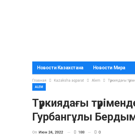
Новости Казахстана
Новости Мира
Главная
Kazaksha aqparat
Alem
Түркиядағы түр
ALEM
Түркиядағы түрімен
Гурбангұлы Бердым
On
Июн 24, 2022
188
0