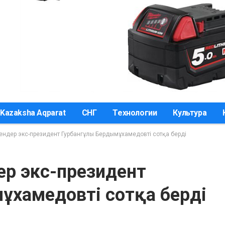
Kazaksha Aqparat
СНГ
Технологии
Культура
імендер экс-президент Гурбангұлы Бердымұхамедовті сотқа берді
дер экс-президент
ұхамедовті сотқа берді