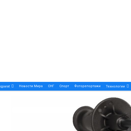
Новости Мира
СНГ
Спорт
Фоторепортажи
qparat
Технологии
Patek Philippe Calatrava DATE – A True Symbol Of Eleg
 Новости Казахстана