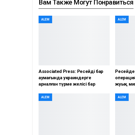
Вам Также Могут Понравиться
ALEM
ALEM
Associated Press: Ресейдің бар
Ресейде
аумағында украиндерге
операция
арналған түрме желісі бар
жуық ми
ALEM
ALEM