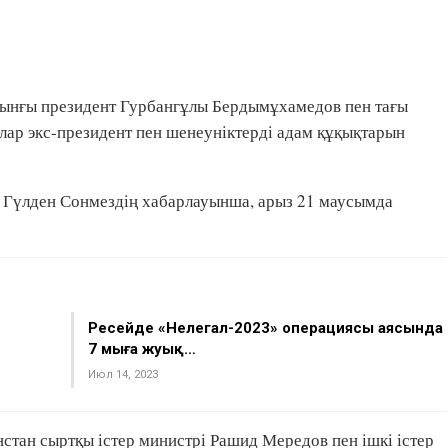
рынғы президент Гурбангұлы Бердымұхамедов пен тағы
лар экс-президент пен шенеуніктерді адам құқықтарын
ы Гүлден Сонмездің хабарлауынша, арыз 21 маусымда
Ресейде «Нелегал-2023» операциясы аясында
7 мыңға жуық…
Июл 14, 2023
тан сыртқы істер министрі Рашид Мередов пен ішкі істер