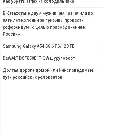
Как убрать запах из холодильника
В Казахстане двум мужчинам назначили по
пять лет колонии за призывы провести
референдум «с целью присоединения к
России»
Samsung Galaxy A54 5G 6 ГБ/128 ГБ
DeWALT DCF850E1T-QW шуруповерт
Долгая дорога домой или Неисповедимые
пути российских релокантов