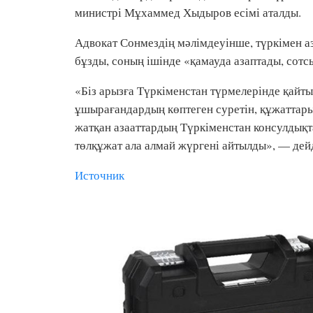
министрі Мұхаммед Хыдыров есімі аталды.
Адвокат Сонмездің мәлімдеуінше, түркімен а
бұзды, соның ішінде «қамауда азаптады, сотсы
«Біз арызға Түркіменстан түрмелерінде қайты
ұшырағандардың көптеген суретін, құжаттары
жатқан азааттардың Түркіменстан консулдықта
төлқұжат ала алмай жүргені айтылды», — дейд
Источник