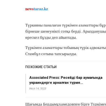
news
taraz.kz
Түркияны паналаған түркімен азаматтары бұ
бірнеше шенеунікті сотқа берді. Арызданушы
өрескел бұзды деп айыптады.
Түркімен азаматтары тобының түрік адвокат
Стамбұл сотына тапсырылды.
ПОХОЖИЕ СТАТЬИ
Associated Press: Ресейдің бар аумағында
украиндерге арналған түрме…
Июл 14, 2023
Шағымда Бердымұхамедовпен бірге Түркіменс