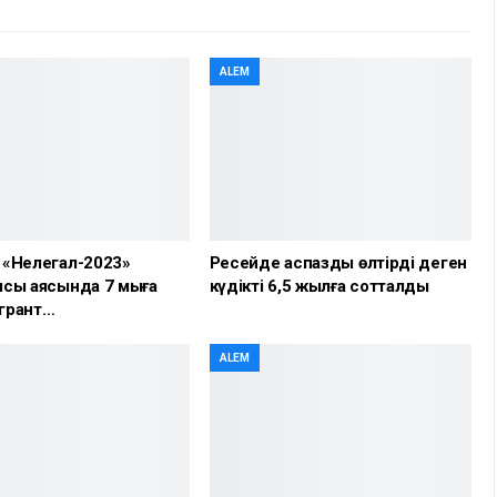
ALEM
 «Нелегал-2023»
Ресейде аспазды өлтірді деген
сы аясында 7 мыңға
күдікті 6,5 жылға сотталды
грант…
ALEM