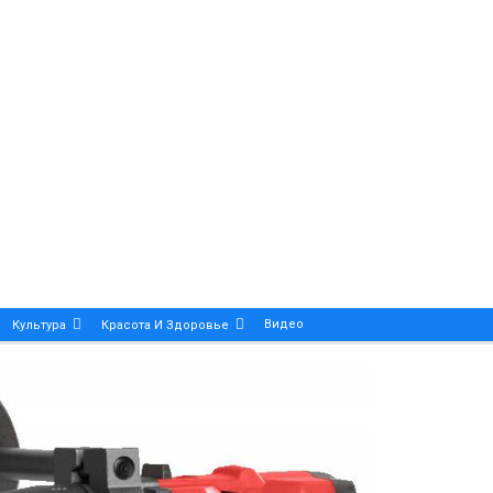
Видео
Культура
Красота И Здоровье
Калейдоскоп
ance And Precision