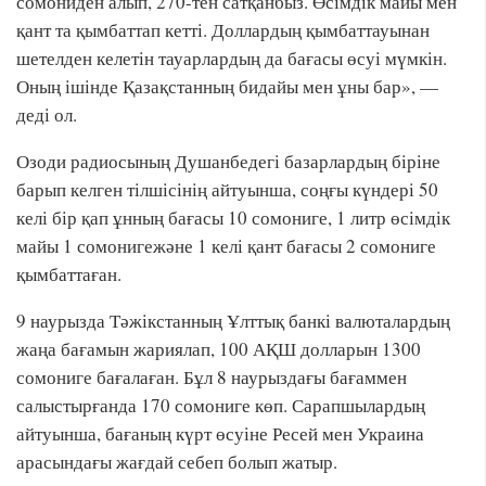
сомониден алып, 270-тен сатқанбыз. Өсімдік майы мен
қант та қымбаттап кетті. Доллардың қымбаттауынан
шетелден келетін тауарлардың да бағасы өсуі мүмкін.
Оның ішінде Қазақстанның бидайы мен ұны бар», —
деді ол.
Озоди радиосының Душанбедегі базарлардың біріне
барып келген тілшісінің айтуынша, соңғы күндері 50
келі бір қап ұнның бағасы 10 сомониге, 1 литр өсімдік
майы 1 сомонигежәне 1 келі қант бағасы 2 сомониге
қымбаттаған.
9 наурызда Тәжікстанның Ұлттық банкі валюталардың
жаңа бағамын жариялап, 100 АҚШ долларын 1300
сомониге бағалаған. Бұл 8 наурыздағы бағаммен
салыстырғанда 170 сомониге көп. Сарапшылардың
айтуынша, бағаның күрт өсуіне Ресей мен Украина
арасындағы жағдай себеп болып жатыр.