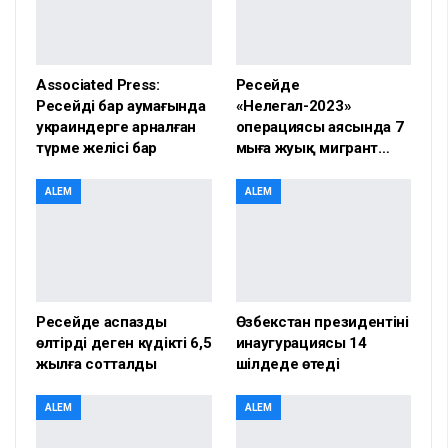
Associated Press:
Ресейде
Ресейдің бар аумағында
«Нелегал-2023»
украиндерге арналған
операциясы аясында 7
түрме желісі бар
мыңға жуық мигрант…
ALEM
ALEM
Ресейде аспазды
Өзбекстан президентінің
өлтірді деген күдікті 6,5
инаугурациясы 14
жылға сотталды
шілдеде өтеді
ALEM
ALEM