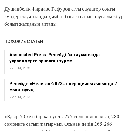
Душанбелік Фирдавс Гафуров атты саудагер соңғы
күндері тауарларды қымбат бағаға сатып алуға мәжбүр
болып жатқанын айтады.
ПОХОЖИЕ СТАТЬИ
Associated Press: Ресейдің бар аумағында
украиндерге арналған түрме…
Июл 14, 2023
Ресейде «Нелегал-2023» операциясы аясында 7
мыңға жуық…
Июл 14, 2023
«Қазір 50 келі бір қап ұнды 275 сомониден алып, 280
сомониге сатып жатырмыз. Осыған дейін 265-266