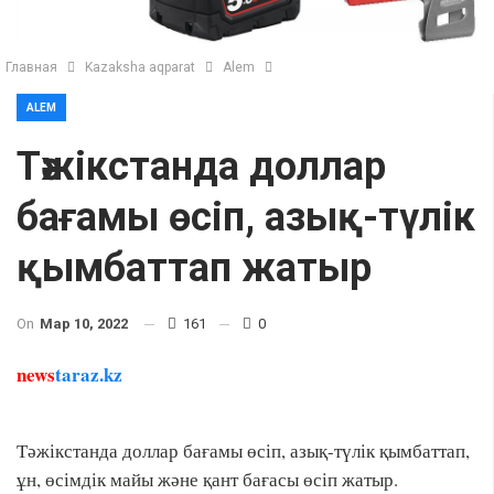
Главная
Kazaksha aqparat
Alem
ALEM
Тәжікстанда доллар
бағамы өсіп, азық-түлік
қымбаттап жатыр
On
Мар 10, 2022
161
0
news
taraz.kz
Тәжікстанда доллар бағамы өсіп, азық-түлік қымбаттап,
ұн, өсімдік майы және қант бағасы өсіп жатыр.