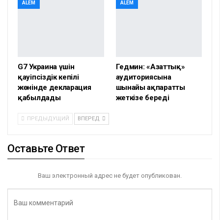
ALEM
ALEM
G7 Украина үшін
Гедмин: «Азаттық»
қауіпсіздік кепілі
аудиториясына
жөнінде декларация
шынайы ақпаратты
қабылдады
жеткізе береді
ПРЕДЫДУЩИЙ
ВПЕРЕД
Оставьте Ответ
Ваш электронный адрес не будет опубликован.