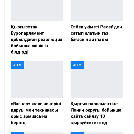
Қырғызстан
Өзбек үкіметі Ресейден
Еуропарламент
сатып алатын газ
қабылдаған резолюция
бағасын айтпады
бойынша өкінішін
білдірді
ALEM
ALEM
«Вагнер» жеке әскерінің
Қырғыз парламентіне
қаруы мен техникасы
Ленин округы бойынша
орыс армиясына
қайта сайлау 10
берілді
қыркүйекте өтеді