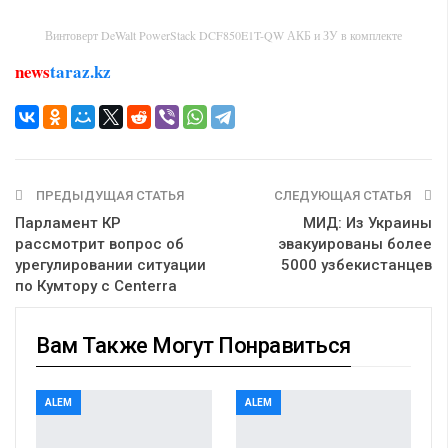
Винтоверт DeWalt PowerStack DCF850E1T-QW АКБ и ЗУ в комплекте
news
taraz.kz
ПРЕДЫДУЩАЯ СТАТЬЯ
СЛЕДУЮЩАЯ СТАТЬЯ
Парламент КР
МИД: Из Украины
рассмотрит вопрос об
эвакуированы более
урегулировании ситуации
5000 узбекистанцев
по Кумтору с Centerra
Вам Также Могут Понравиться
ALEM
ALEM