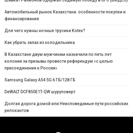
Шавкат Рахмонов одержал седьмую победу в UFC (ВМДЕО)
Автомобильный рынок Казахстана: особенности покупки и
финансирования
Для чего нужны ночные трусики Kotex?
Как убрать запах из холодильника
В Казахстане двум мужчинам назначили по пять лет
колонии за призывы провести референдум «с целью
присоединения к России»
Samsung Galaxy A54 5G 6 ГБ/128 ГБ
DeWALT DCF850E1T-QW шуруповерт
Долгая дорога домой или Неисповедимые пути российских
релокантов