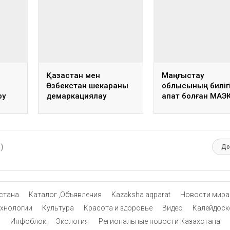
Қазақстан мен
Маңғыстау
Өзбекстан шекараны
облысының биліг
ру
демаркациялау
апат болған МАЭК
қойды
жұмысын аяқтады
жөндеу жұмысы
аяқталғанын
хабарлады
0)
До
стана
Каталог ,Объявления
Kazaksha aqparat
Новости мира
ехнологии
Культура
Красота и здоровье
Видео
Калейдоск
Инфоблок
Экология
Региональные новости Казахстана