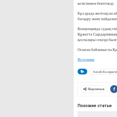
келісіммен бекітіледі.
Бұл арада желтоқсан а
басқару және пайдалан
Концепцияда судың тиі
Құжатта Сырдарияның 
қоспалары секілді был
Осыған байланысты Қаз
Источник
Kazaksha aqpara
Поделиться
Похожие статьи