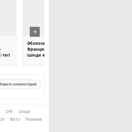
Әблязов полиция
Өзбекстан
і
Франциядан 30 күн
Қазақстанмен ар
-тегі
ішінде кетуді талап
шекараны
еткенін хабарлады
демаркациялау
туралы келісімді
мақұлдады
бавить комментарий
СНГ
Спорт
оп
Фото
Религия