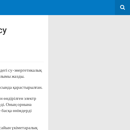
су
егі су-энергетикалық
сылымы жазды.
ясында қарастырылған.
 өндірілген электр
еді. Оның орнына
е басқа өнімдерді
сайын үкіметаралық