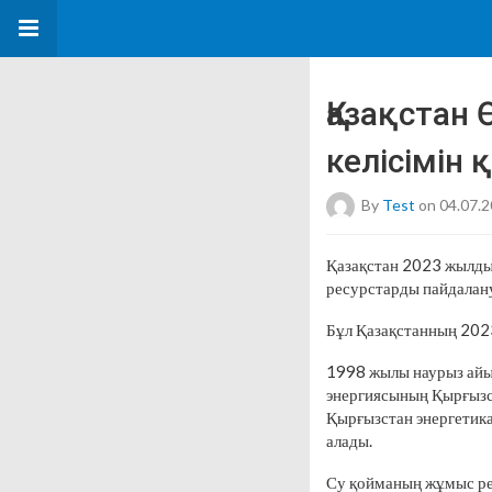
Қазақстан
келісімін
By
Test
on 04.07.
Қазақстан 2023 жылды
ресурстарды пайдалану
Бұл Қазақстанның 202
1998 жылы наурыз айын
энергиясының Қырғызст
Қырғызстан энергетикал
алады.
Су қойманың жұмыс ре