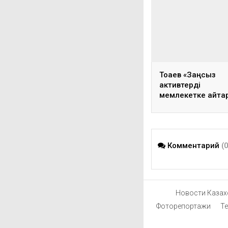
Тоқаев «Заңсыз
активтерді
мемлекетке қайта
туралы» заңға қол 
Комментарий
(
Новости Казах
Фоторепортажи
Т