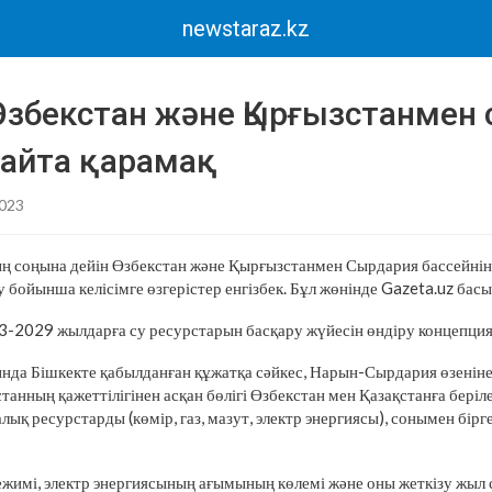
newstaraz.kz
 Өзбекстан және Қырғызстанмен 
 қайта қарамақ
2023
ң соңына дейін Өзбекстан және Қырғызстанмен Сырдария бассейнінд
 бойынша келісімге өзгерістер енгізбек. Бұл жөнінде Gazeta.uz ба
3-2029 жылдарға су ресурстарын басқару жүйесін өндіру концепци
да Бішкекте қабылданған құжатқа сәйкес, Нарын-Сырдария өзенінен
анның қажеттілігінен асқан бөлігі Өзбекстан мен Қазақстанға беріл
ық ресурстарды (көмір, газ, мазут, электр энергиясы), сонымен бірг
жимі, электр энергиясының ағымының көлемі және оны жеткізу жыл 