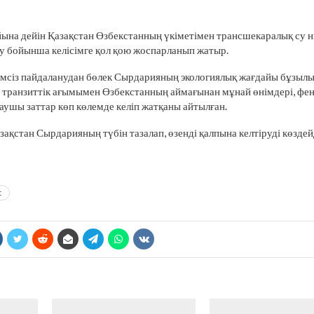
йына дейін Қазақстан Өзбекстанның үкіметімен трансшекаралық су 
у бойынша келісімге қол қою жоспарланып жатыр.
мсіз пайдаланудан бөлек Сырдарияның экологиялық жағдайы бұзылы
транзиттік ағымымен Өзбекстанның аймағынан мұнай өнімдері, фен
ғаушы заттар көп көлемде келіп жатқаны айтылған.
ақстан Сырдарияның түбін тазалап, өзенді қалпына келтіруді көздей
t