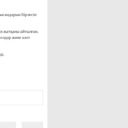
нысандарын бірлесіп
п жатқаны айтылған.
олдар және азот
ді.