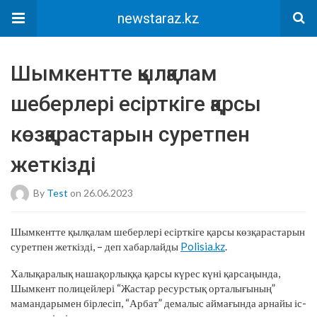
newstaraz.kz
Шымкентте қылқалам
шеберлері есірткіге қарсы
көзқарастарын суретпен
жеткізді
By
Test
on 26.06.2023
Шымкентте қылқалам шеберлері есірткіге қарсы көзқарастарын
суретпен жеткізді, – деп хабарлайды
Polisia.kz
.
Халықаралық нашақорлыққа қарсы күрес күні қарсаңында,
Шымкент полицейлері “Жастар ресурстық орталығының”
мамандарымен бірлесіп, “Арбат” демалыс аймағында арнайы іс-