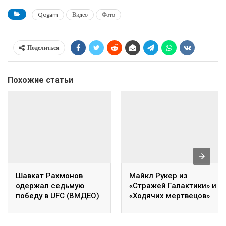
Qogam
Видео
Фото
Поделиться
Похожие статьи
Шавкат Рахмонов
Майкл Рукер из
одержал седьмую
«Стражей Галактики» и
победу в UFC (ВМДЕО)
«Ходячих мертвецов»
посетит фестиваль
Comic Con Astana