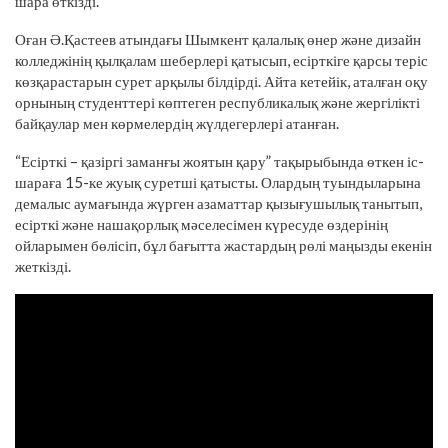
шара өткізді.
Оған Ә.Қастеев атындағы Шымкент қалалық өнер және дизайн
колледжінің қылқалам шеберлері қатысып, есірткіге қарсы теріс
көзқарастарын сурет арқылы білдірді. Айта кетейік, аталған оқу
орнының студенттері көптеген республикалық және жергілікті
байқаулар мен көрмелердің жүлдегерлері атанған.
“Есірткі – қазіргі заманғы жоятын қару” тақырыбында өткен іс-
шараға 15-ке жуық суретші қатысты. Олардың туындыларына
демалыс аумағында жүрген азаматтар қызығушылық танытып,
есірткі және нашақорлық мәселесімен күресуде өздерінің
ойларымен бөлісіп, бұл бағытта жастардың рөлі маңызды екенін
жеткізді.