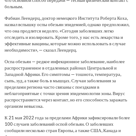
что основной способ передачи — тесный физический контакт с
больным.
Фабиан Леендерц, доктор немецкого Института Роберта Коха,
назвал вспышку оспы обезьян эпидемией, однако предположил,
что она продлится недолго. «Сегодня заболевших легко
отследить и изолировать. Кроме того, у нас есть лекарства и
эффективные вакцины, которые можно использовать в случае
необходимости», — сказал Леендерц.
Оспа обезьян — редкое инфекционное заболевание, наиболее
распространенное в отдаленных районах Центральной и
Западной Африки. Его симптомы — тошнота, температура,
сыпь, зуд, а также боль в мышцах. Случаи заболевания за
пределами региона часто связаны с поездками в
неблагоприятные с точки зрения эпидемиологии зоны. Вирус
распространяется через контакт, но его способность заражать
организм невысока.
К 21 мая 2022 года за пределами Африки зафиксировали более
100 случаев заболеваний оспой обезьян. О заболевших
сообщили несколько стран Европы, а также США, Канада и