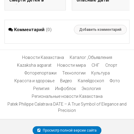
Узбекистане, мог
использоваться
промышленный
пропиленгликоль
Комментарий
(0)
Добавить комментарий
Новости Казахстана
Каталог ,Объявления
Kazaksha aqparat
Новости мира
СНГ
Спорт
Фоторепортажи
Технологии
Культура
Красота и здоровье
Видео
Калейдоскоп
Фото
Религия
Инфоблок
Экология
Региональные новости Казахстана
Patek Philippe Calatrava DATE – A True Symbol of Elegance and
Precision
Просмотр полной версии сайта