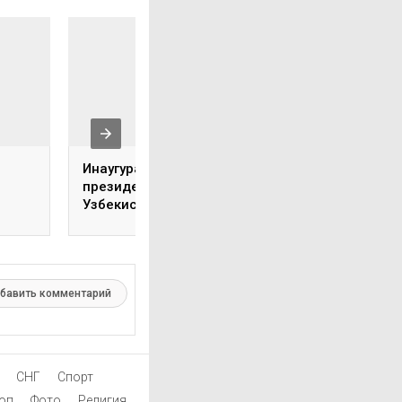
Инаугурация
Associated Press
президента
сообщило о «сет
Узбекистана
тюрем для украи
состоится 14 июля
по всей России
бавить комментарий
СНГ
Спорт
оп
Фото
Религия