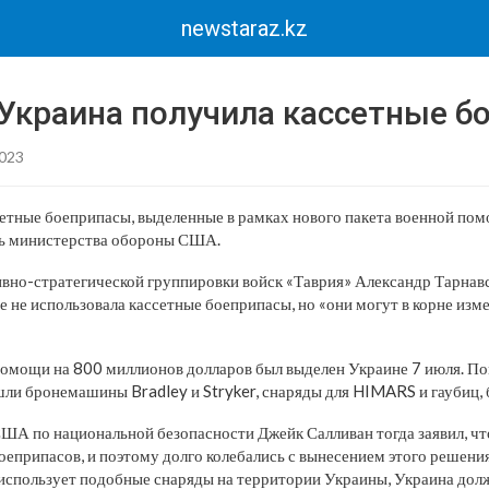
newstaraz.kz
 Украина получила кассетные б
2023
сетные боеприпасы, выделенные в рамках нового пакета военной п
ь министерства обороны США.
но-стратегической группировки войск «Таврия» Александр Тарнавск
е не использовала кассетные боеприпасы, но «они могут в корне изм
помощи на 800 миллионов долларов был выделен Украине 7 июля. П
шли бронемашины Bradley и Stryker, снаряды для HIMARS и гаубиц,
США по национальной безопасности Джейк Салливан тогда заявил, 
оеприпасов, и поэтому долго колебались с вынесением этого решения
 использует подобные снаряды на территории Украины, Украина дол