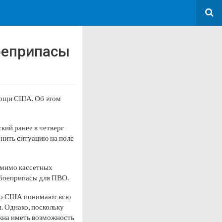
оеприпасы
омощи США. Об этом
ий ранее в четверг
енить ситуацию на поле
омимо кассетных
 боеприпасы для ПВО.
что США понимают всю
. Однако, поскольку
жна иметь возможность