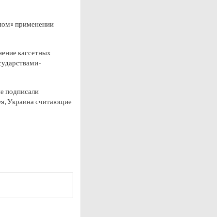
жном» применении
нение кассетных
осударствами-
не подписали
рея, Украина считающие