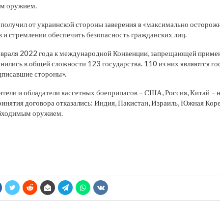
м оружием.
 получил от украинской стороны заверения в «максимально осторо
 и стремлении обеспечить безопасность гражданских лиц.
евраля 2022 года к международной Конвенции, запрещающей приме
нились в общей сложности 123 государства. 110 из них являются г
дписавшие стороны».
ели и обладатели кассетных боеприпасов – США, Россия, Китай – 
ринятия договора отказались: Индия, Пакистан, Израиль, Южная Ко
бходимым оружием.