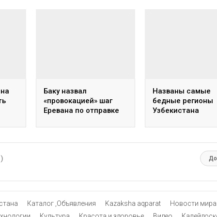
ана
Баку назвал
Названы самые
ть
«провокацией» шаг
бедные регионы
Еревана по отправке
Узбекистана
ля
гумпомощи в
дов
Нагорный Карабах
0)
До
стана
Каталог ,Объявления
Kazaksha aqparat
Новости мира
ехнологии
Культура
Красота и здоровье
Видео
Калейдоск