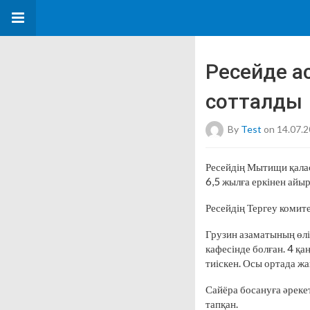
Ресейде ас
сотталды
By
Test
on 14.07.
Ресейдің Мытищи қалас
6,5 жылға еркінен айы
Ресейдің Тергеу комите
Грузин азаматының өл
кафесінде болған. 4 қ
тиіскен. Осы ортада ж
Сайёра босануға әреке
тапқан.