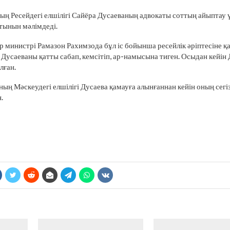
ың Ресейдегі елшілігі Сайёра Дусаеваның адвокаты соттың айыптау
тынын мәлімдеді.
ер министрі Рамазон Рахимзода бұл іс бойынша ресейлік әріптесіне 
 Дусаеваны қатты сабап, кемсітіп, ар-намысына тиген. Осыдан кейін 
лған.
ның Мәскеудегі елшілігі Дусаева қамауға алынғаннан кейін оның сег
.