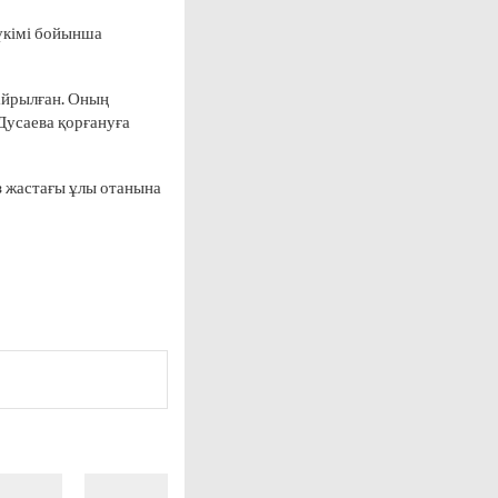
 үкімі бойынша
қайрылған. Оның
Дусаева қорғануға
із жастағы ұлы отанына