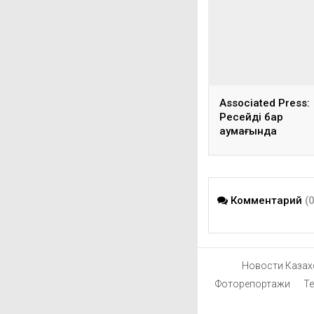
Associated Press:
Ресейдің бар
аумағында
украиндерге арна
түрме желісі бар
Комментарий
(
Новости Казах
Фоторепортажи
Т