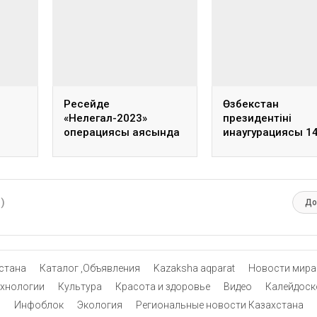
Ресейде
Өзбекстан
«Нелегал-2023»
президентінің
операциясы аясында
инаугурациясы 1
лған
7 мыңға жуық мигрант
шілдеде өтеді
депортацияланды
0)
До
стана
Каталог ,Объявления
Kazaksha aqparat
Новости мира
ехнологии
Культура
Красота и здоровье
Видео
Калейдоск
Инфоблок
Экология
Региональные новости Казахстана