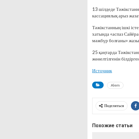
13 шілдеде Тәжікстанн
кассациялық арыз жаза
Тәжікстанның ішкі іст
хатында «аспаз Сайёра
мәжбүр болғаны» жазы
25 қаңтарда Тәжікстан
жөнелтілгенін білдірген
Источник
Alem
Поделиться
Похожие статьи