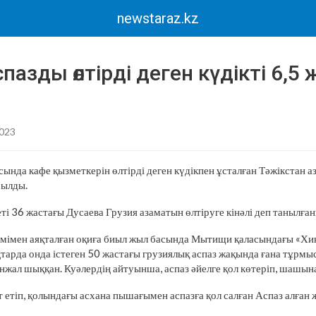
newstaraz.kz
пазды өлтірді деген күдікті 6,5
2023
ында кафе қызметкерін өлтірді деген күдікпен ұсталған Тәжікстан 
рылды.
ті 36 жастағы Дусаева Грузия азаматын өлтіруге кінәлі деп танылған
імімен аяқталған оқиға биыл жыл басында Мытищи қаласындағы «Хи
аңтарда онда істеген 50 жастағы грузиялық аспаз жақында ғана тұрм
анжал шыққан. Куәлердің айтуынша, аспаз әйелге қол көтеріп, шашын
т етіп, қолындағы асхана пышағымен аспазға қол салған Аспаз алған 