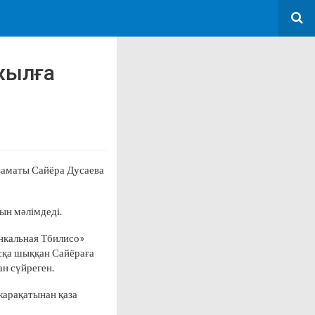
 жылға
азаматы Сайёра Дусаева
ын мәлімдеді.
нкальная Тбилисо»
ысқа шыққан Сайёраға
ан сүйреген.
жарақатынан қаза