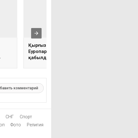
Қырғызстан
Өзбек үкіметі
Еуропарламент
Ресейден сатып
4
қабылдаған
алатын газ баға
резолюция бойынша
айтпады
өкінішін білдірді
бавить комментарий
СНГ
Спорт
оп
Фото
Религия