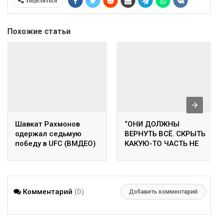
Поделиться
Похожие статьи
Шавкат Рахмонов
“ОНИ ДОЛЖНЫ
одержал седьмую
ВЕРНУТЬ ВСЁ. СКРЫТЬ
победу в UFC (ВМДЕО)
КАКУЮ-ТО ЧАСТЬ НЕ
ПОЛУЧИТСЯ” —
ДЕПУТАТ МАЖИЛИСА О
ВОЗВРАТЕ НЕЗАКОННО
ПРИОБРЕТЕННЫХ
Комментарий
(0)
АКТИВОВ
Добавить комментарий