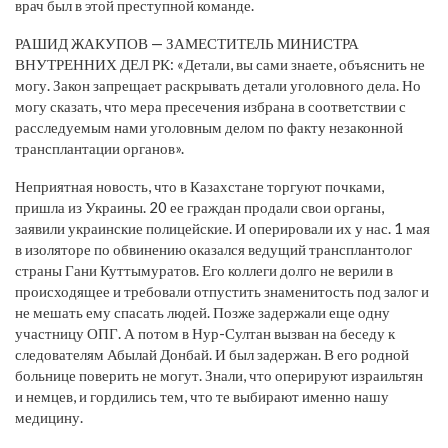
врач был в этой преступной команде.
РАШИД ЖАКУПОВ — ЗАМЕСТИТЕЛЬ МИНИСТРА
ВНУТРЕННИХ ДЕЛ РК: «Детали, вы сами знаете, объяснить не
могу. Закон запрещает раскрывать детали уголовного дела. Но
могу сказать, что мера пресечения избрана в соответствии с
расследуемым нами уголовным делом по факту незаконной
трансплантации органов».
Неприятная новость, что в Казахстане торгуют почками,
пришла из Украины. 20 ее граждан продали свои органы,
заявили украинские полицейские. И оперировали их у нас. 1 мая
в изоляторе по обвинению оказался ведущий трансплантолог
страны Гани Куттымуратов. Его коллеги долго не верили в
происходящее и требовали отпустить знаменитость под залог и
не мешать ему спасать людей. Позже задержали еще одну
участницу ОПГ. А потом в Нур-Султан вызван на беседу к
следователям Абылай Донбай. И был задержан. В его родной
больнице поверить не могут. Знали, что оперируют израильтян
и немцев, и гордились тем, что те выбирают именно нашу
медицину.