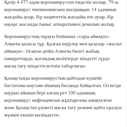
Қазір 4 477 адам коронавирустан емделіп жатыр. 79-ы
коронавирус пневмониясына шалдыққан. 14 адамның
жағдайы ауыр, бір пациенттің жағдайы өте ауыр, бір
науқас жасанды тыныс аппаратымен демалып жатыр.
Коронавирустың тарауы бойынша «сары аймақта»
Алматы қаласы тұр. Қалған өңірлер мен қалалар «жасыл
аймақта». Осыған дейін Алматы билігі жабық
ғимараттарда, қоғамдық көліктерде міндетті түрде
маска тағу міндеттелетінін хабарлаған.
Қазақстанда коронавирустың қайтадан күшейе
бастағаны маусым айының басында байқалған. Ол кезде
наурыз айынан бері алғаш рет 100 адамның
коронавирус инфекциясын жұқтырғаны анықталған
және Қазақстан үкіметі маска тағу режимі қайта оралуы
мүмкін екенін мәлімдеген.