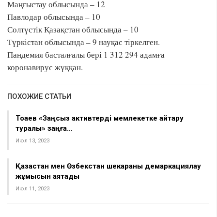
Маңғыстау облысында – 12
Павлодар облысында – 10
Солтүстік Қазақстан облысында – 10
Түркістан облысында – 9 науқас тіркелген.
Пандемия басталғалы бері 1 312 294 адамға
коронавирус жұққан.
ПОХОЖИЕ СТАТЬИ
Тоқаев «Заңсыз активтерді мемлекетке қайтару
туралы» заңға…
Июл 13, 2023
Қазақстан мен Өзбекстан шекараны демаркациялау
жұмысын аяқтады
Июл 11, 2023