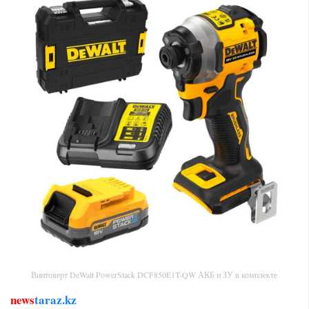
Винтоверт DeWalt PowerStack DCF850E1T-QW АКБ и ЗУ в комплекте
news
taraz.kz