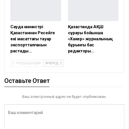
Сауда министрі
Қазақстанда АҚШ
Қазақстаннан Ресейге
сұрауы бойынша
екі мақсаттағы тауар
«Хакер» журналының
экспортталғанын
бұрынғы бас
растады…
редакторы…
ПРЕДЫДУЩИЙ
ВПЕРЕД
Оставьте Ответ
Ваш электронный адрес не будет опубликован.