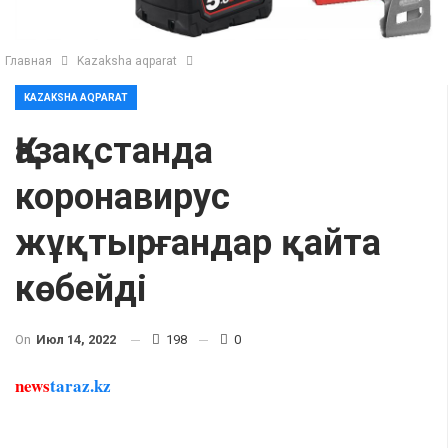
Главная
Kazaksha aqparat
KAZAKSHA AQPARAT
Қазақстанда
коронавирус
жұқтырғандар қайта
көбейді
On
Июл 14, 2022
198
0
news
taraz.kz