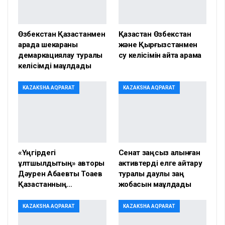
Өзбекстан Қазақстанмен
Қазақстан Өзбекстан
арада шекараны
және Қырғызстанмен
демаркациялау туралы
су келісімін қайта қарамақ
келісімді мақұлдады
KAZAKSHA AQPARAT
KAZAKSHA AQPARAT
«Үңгірдегі
Сенат заңсыз алынған
ұлтшылдықтың» авторы
активтерді елге қайтару
Дәурен Абаевты Тоқаев
туралы даулы заң
Қазақстанның…
жобасын мақұлдады
KAZAKSHA AQPARAT
KAZAKSHA AQPARAT