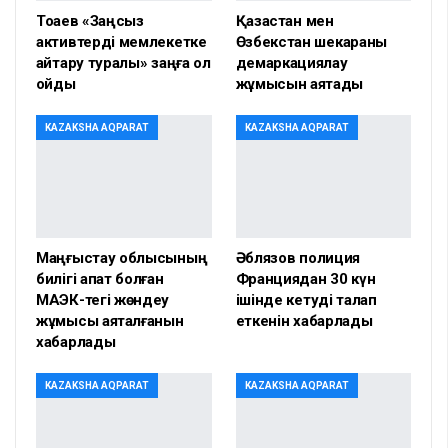
Тоқаев «Заңсыз
Қазақстан мен
активтерді мемлекетке
Өзбекстан шекараны
қайтару туралы» заңға қол
демаркациялау
қойды
жұмысын аяқтады
KAZAKSHA AQPARAT
KAZAKSHA AQPARAT
Маңғыстау облысының
Әблязов полиция
билігі апат болған
Франциядан 30 күн
МАЭК-тегі жөндеу
ішінде кетуді талап
жұмысы аяқталғанын
еткенін хабарлады
хабарлады
KAZAKSHA AQPARAT
KAZAKSHA AQPARAT