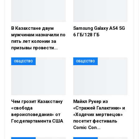
В Казахстане двум
Samsung Galaxy A54 5G
мужчинам назначили по
6 ГБ/128 ГБ
пять лет колонии за
призывы провести…
ОБЩЕСТВО
ОБЩЕСТВО
Чем грозит Казахстану
Майкл Рукер из
«свобода
«Стражей Галактики» и
вероисповедания» от
«Ходячих мертвецов»
Госдепартамента США
посетит фестиваль
Comic Con…