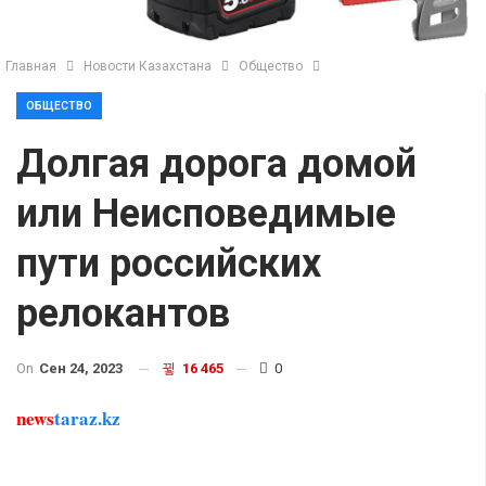
Главная
Новости Казахстана
Общество
ОБЩЕСТВО
Долгая дорога домой
или Неисповедимые
пути российских
релокантов
On
Сен 24, 2023
16 465
0
news
taraz.kz