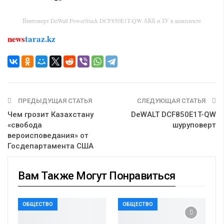
Винтоверт DeWalt PowerStack DCF850E1T-QW АКБ и ЗУ в комплекте
news
taraz.kz
ПРЕДЫДУЩАЯ СТАТЬЯ
СЛЕДУЮЩАЯ СТАТЬЯ
Чем грозит Казахстану
DeWALT DCF850E1T-QW
«свобода
шуруповерт
вероисповедания» от
Госдепартамента США
Вам Также Могут Понравиться
ОБЩЕСТВО
ОБЩЕСТВО