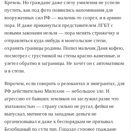
Кремль. Но граждане даже слезу умиления не успели
пустить, как под фото появились напоминания для
вооруженных сил РФ — мальчик-то созрел, и в армию
пора. И даже прикинуться представителем ЛГБТ с
новыми законами нельзя — пора менять стрижечку и
отправляться куда-нибудь в монгольские степи,
охранять границы родины. Попил мальчик Даня кофею,
посмотрел с грустинкой на стены красно-каменные, и
улетел обратно в заграницы. Не хочет он с автоматиком
и в степи.
Впрочем, если говорить о релокантах и эмигрантах, для
РФ действительно Милохин — небольшое зло. И
агрессию от бывших земляков он заслужил разве что
эпатажностью — страну сильно не ругал, фейки не
выпускал, митингов на западные деньги не
организовывал и даже к беспорядкам не призывал.
Безобидный по сути тип. Гораздо суровее граждане