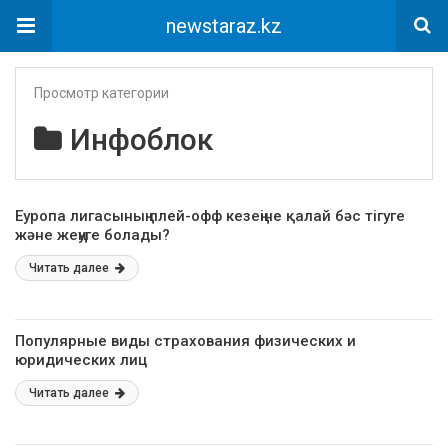
newstaraz.kz
Просмотр категории
Инфоблок
Еуропа лигасының плей-офф кезеңіне қалай бәс тігуге
және жеңуге болады?
Читать далее
Популярные виды страхования физических и
юридических лиц
Читать далее