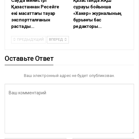
Сауда министрі
Қазақстанда АҚШ
Қазақстаннан Ресейге
сұрауы бойынша
екі мақсаттағы тауар
«Хакер» журналының
экспортталғанын
бұрынғы бас
растады…
редакторы…
ПРЕДЫДУЩИЙ
ВПЕРЕД
Оставьте Ответ
Ваш электронный адрес не будет опубликован.