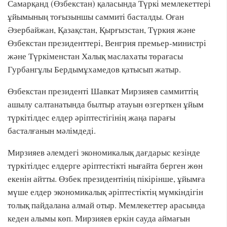
Самарқанд (Өзбекстан) қаласында Түркі мемлекеттері
ұйымының тоғызыншы саммиті басталды. Оған
Әзербайжан, Қазақстан, Қырғызстан, Түркия және
Өзбекстан президенттері, Венгрия премьер-министрі
және Түркіменстан Халық маслахаты төрағасы
Гурбангұлы Бердымұхамедов қатысып жатыр.
Өзбекстан президенті Шавкат Мирзияев саммиттің
ашылу салтанатында былтыр атауын өзгерткен ұйым
түркітілдес елдер әріптестігінің жаңа парағы
басталғанын мәлімдеді.
Мирзияев әлемдегі экономикалық дағдарыс кезінде
түркітілдес елдерге әріптестікті нығайта берген жөн
екенін айтты. Өзбек президентінің пікірінше, ұйымға
мүше елдер экономикалық әріптестіктің мүмкіндігін
толық пайдалана алмай отыр. Мемлекеттер арасында
кеден алымы көп. Мирзияев еркін сауда аймағын