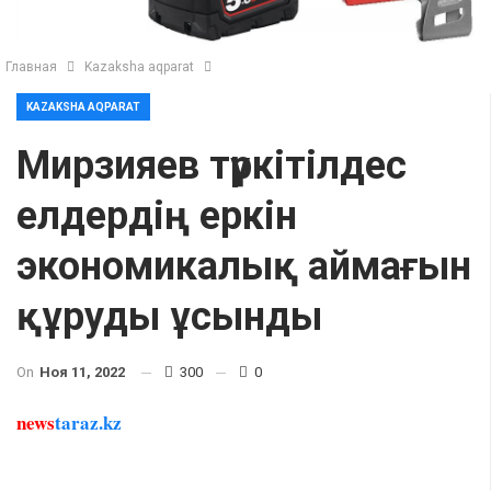
Главная
Kazaksha aqparat
KAZAKSHA AQPARAT
Мирзияев түркітілдес
елдердің еркін
экономикалық аймағын
құруды ұсынды
On
Ноя 11, 2022
300
0
news
taraz.kz