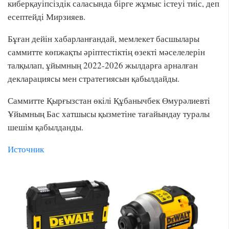
киберқауіпсіздік саласында бірге жұмыс істеуі тиіс, деп
есептейді Мирзияев.
Бұған дейін хабарланғандай, мемлекет басшылары
саммитте көпжақты әріптестіктің өзекті мәселелерін
талқылап, ұйымның 2022-2026 жылдарға арналған
декларациясы мен стратегиясын қабылдайды.
Саммитте Қырғызстан өкілі Құбанычбек Өмурәлиевті
Ұйымның Бас хатшысы қызметіне тағайындау туралы
шешім қабылданды.
Источник