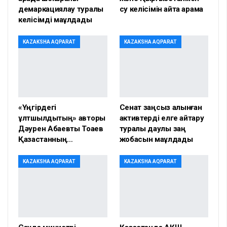
демаркациялау туралы
су келісімін қайта қарамақ
келісімді мақұлдады
KAZAKSHA AQPARAT
KAZAKSHA AQPARAT
«Үңгірдегі
Сенат заңсыз алынған
ұлтшылдықтың» авторы
активтерді елге қайтару
Дәурен Абаевты Тоқаев
туралы даулы заң
Қазақстанның…
жобасын мақұлдады
KAZAKSHA AQPARAT
KAZAKSHA AQPARAT