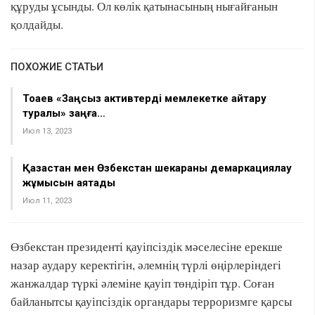
құруды ұсынды. Ол көлік қатынасының нығайғанын
қолдайды.
ПОХОЖИЕ СТАТЬИ
Тоқаев «Заңсыз активтерді мемлекетке қайтару
туралы» заңға…
Июл 13, 2023
Қазақстан мен Өзбекстан шекараны демаркациялау
жұмысын аяқтады
Июл 11, 2023
Өзбекстан президенті қауіпсіздік мәселесіне ерекше
назар аудару керектігін, әлемнің түрлі өңірлеріндегі
жанжалдар түркі әлеміне қауіп төндіріп тұр. Соған
байланытсы қауіпсіздік органдары терроризмге қарсы