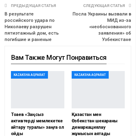
ПРЕДЫДУЩАЯ СТАТЬЯ
СЛЕДУЮЩАЯ СТАТЬЯ
В результате
Посла Украины вызвали в
российского удара по
МИД из-за
Николаеву разрушен
«необоснованного
пятиэтажный дом, есть
заявления» об
погибшие и раненые
Узбекистане
Вам Также Могут Понравиться
KAZAKSHA AQPARAT
KAZAKSHA AQPARAT
Тоқаев «Заңсыз
Қазақстан мен
активтерді мемлекетке
Өзбекстан шекараны
қайтару туралы» заңға қол
демаркациялау
қойды
жұмысын аяқтады