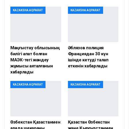
KAZAKSHA AQPARAT
KAZAKSHA AQPARAT
Маңғыстау облысының
Әблязов полиция
билігі апат болған
Франциядан 30 күн
МАЭК-тегі жөндеу
ішінде кетуді талап
жұмысы аяқталғанын
еткенін хабарлады
хабарлады
KAZAKSHA AQPARAT
KAZAKSHA AQPARAT
Өзбекстан Қазақстанмен
Қазақстан Өзбекстан
арада шекараны
және Қырғызстанмен