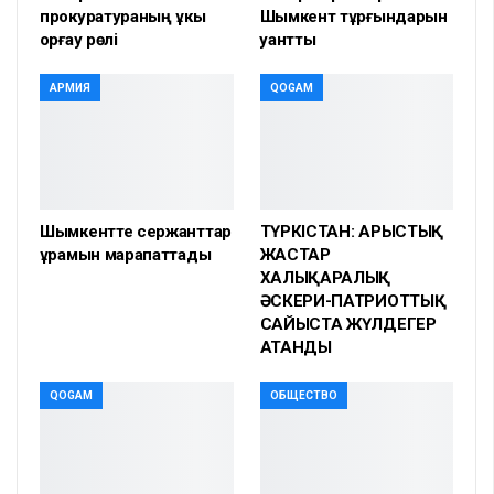
прокуратураның құкық
Шымкент тұрғындарын
қорғау рөлі
қуантты
АРМИЯ
QOGAM
Шымкентте сержанттар
ТҮРКІСТАН: АРЫСТЫҚ
құрамын марапаттады
ЖАСТАР
ХАЛЫҚАРАЛЫҚ
ӘСКЕРИ-ПАТРИОТТЫҚ
САЙЫСТА ЖҮЛДЕГЕР
АТАНДЫ
QOGAM
ОБЩЕСТВО