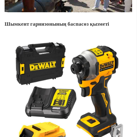
Шымкент гарнизонының баспасөз қызметі