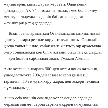
жауынгерлік қимылдарын көрсетті. Одан кейін
қонақтарды АК-74 автоматын толық емес бөлшектеу
мен құрастыруды көздерін байлап орындаған
жауынгерлер таң қалдырды.
— Біздің балаларымызды Отанымыздың мықты, нағыз
қорғаушылары ретінде көру өте қуанышты. Осындай
қысқа уақыт ішінде, сабақ және жаттығулар арқасында
олар соншалықты көп білім алғаны, бізді таң қалдырды,
— деп бөлісті сарбаздың анасы Гүлжан Аблаева.
Айта кетсек, іс-шараға 500-ден астам қонақ қатысып,
ұйымдастыруға 200-ден астам әскери қызметші
тартылып, 50-ге жуық қару-жарақ пен әскери техника
жұмылдырылды.
Ашық есік күнінің соңында көрермендер алдында
мерзімді қызмет сарбаздарынан құралған музыкалық