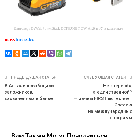
Винтоверт DeWalt PowerStack DCF850E1T-QW АКБ и ЗУ в комплекте
news
taraz.kz
ПРЕДЫДУЩАЯ СТАТЬЯ
СЛЕДУЮЩАЯ СТАТЬЯ
В Астане освободили
Не «первой»,
заложников,
а единственной?
захваченных в банке
— зачем FIRST вытесняет
Россию
из международных
программ
Вам Также Могут Понравиться