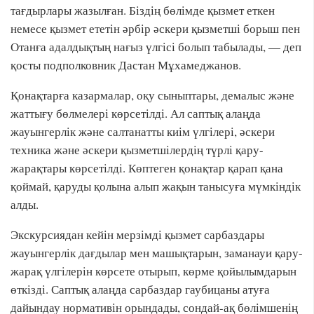
тағдырлары жазылған. Біздің бөлімде қызмет еткен
немесе қызмет ететін әрбір әскери қызметші борыш пен
Отанға адалдықтың нағыз үлгісі болып табылады, — деп
қосты подполковник Дастан Мұхамеджанов.
Қонақтарға казармалар, оқу сыныптары, демалыс және
жаттығу бөлмелері көрсетілді. Ал саптық алаңда
жауынгерлік және салтанатты киім үлгілері, әскери
техника және әскери қызметшілердің түрлі қару-
жарақтары көрсетілді. Көптеген қонақтар қарап қана
қоймай, қаруды қолына алып жақын танысуға мүмкіндік
алды.
Экскурсиядан кейін мерзімді қызмет сарбаздары
жауынгерлік дағдылар мен машықтарын, заманауи қару-
жарақ үлгілерін көрсете отырып, көрме қойылымдарын
өткізді. Саптық алаңда сарбаздар гаубицаны атуға
дайындау нормативін орындады, сондай-ақ бөлімшенің