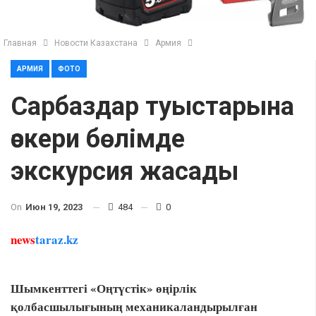
Главная
Новости Казахстана
Армия
АРМИЯ
ФОТО
Сарбаздар туыстарына
әскери бөлімде
экскурсия жасады
On
Июн 19, 2023
484
0
news
taraz.kz
Шымкенттегі «Оңтүстік» өңірлік
қолбасшылығының механикаландырылған