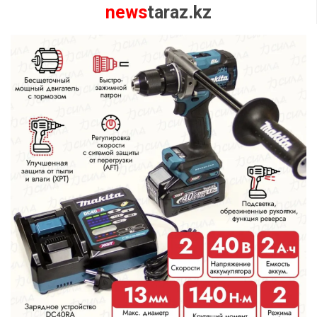
news
taraz.kz