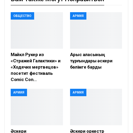
ОБЩЕСТВО
АРМИЯ
Майкл Рукер из
Арыс қаласының
«Стражей Галактики» и
тұрғындары әскери
«Ходячих мертвецов»
бөлімге барды
посетит фестиваль
Comic Con…
АРМИЯ
АРМИЯ
Әскери
Әскери оркестр