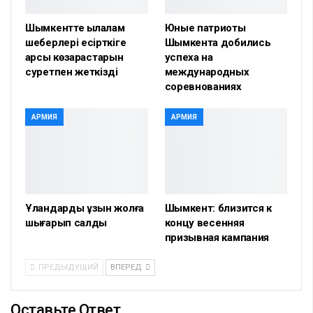
Шымкентте қылқалам
Юные патриоты
шеберлері есірткіге
Шымкента добились
қарсы көзқарастарын
успеха на
суретпен жеткізді
международных
соревнованиях
АРМИЯ
АРМИЯ
Ұландарды ұзын жолға
Шымкент: близится к
шығарып салды
концу весенняя
призывная кампания
ПРЕДЫДУЩИЙ
ВПЕРЕД
Оставьте Ответ