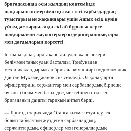
бригадасында осы жылдың көктемінде
шақырылған мерзімді қызметтегі сарбаздардың
туыстары мен жақындары үшін Ашық есік күнін
ұйымдастырды, онда екі ай бұрын әскерге
шақырылған жауынгерлер өздерінің машықтары
мен дағдыларын көрсетті.
Іс-шара қонақтарды қарсы алудан және әскери
бөліммен танысудан басталды. Трибунадан
механикаландырылған бригада командирі подполковник
Дастан Мұхамеджанов сөз сөйледі. Ол қонақтарға
офицерлердің, сержанттар мен сарбаздардың бірнеше
буынын білім мен батылдық мектебінен өткізген
бригаданың даңқты тарихын айтып берді.
— Бригада тарихында Отанға қызмет етудің үлгісі
болып табылатын жүздеген сарбаздардың,
сержанттардың, офицерлер мен генералдардың