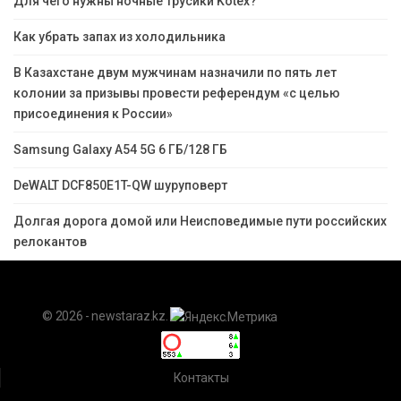
Для чего нужны ночные трусики Kotex?
Как убрать запах из холодильника
В Казахстане двум мужчинам назначили по пять лет
колонии за призывы провести референдум «с целью
присоединения к России»
Samsung Galaxy A54 5G 6 ГБ/128 ГБ
DeWALT DCF850E1T-QW шуруповерт
Долгая дорога домой или Неисповедимые пути российских
релокантов
© 2026 - newstaraz.kz.
Контакты