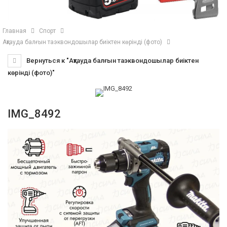
Главная
Спорт
Ақтауда балғын таэквондошылар биіктен көрінді (фото)
Вернуться к "Ақтауда балғын таэквондошылар биіктен
көрінді (фото)"
IMG_8492