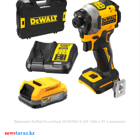
Винтоверт DeWalt PowerStack DCF850E1T-QW АКБ и ЗУ в комплекте
news
taraz.kz