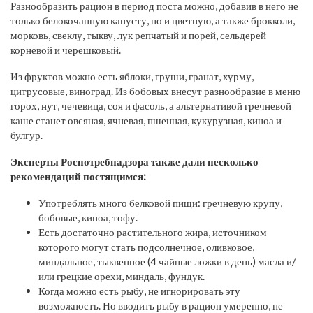
Разнообразить рацион в период поста можно, добавив в него не
только белокочанную капусту, но и цветную, а также брокколи,
морковь, свеклу, тыкву, лук репчатый и порей, сельдерей
корневой и черешковый.
Из фруктов можно есть яблоки, груши, гранат, хурму,
цитрусовые, виноград. Из бобовых внесут разнообразие в меню
горох, нут, чечевица, соя и фасоль, а альтернативой гречневой
каше станет овсяная, ячневая, пшенная, кукурузная, киноа и
булгур.
Эксперты Роспотребнадзора также дали несколько
рекомендаций постящимся:
Употреблять много белковой пищи: гречневую крупу,
бобовые, киноа, тофу.
Есть достаточно растительного жира, источником
которого могут стать подсолнечное, оливковое,
миндальное, тыквенное (4 чайные ложки в день) масла и/
или грецкие орехи, миндаль, фундук.
Когда можно есть рыбу, не игнорировать эту
возможность. Но вводить рыбу в рацион умеренно, не