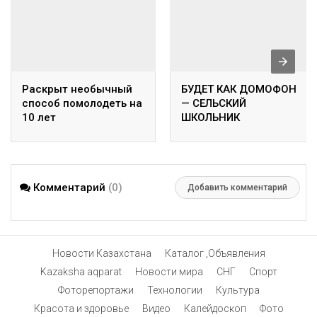
Раскрыт необычный
БУДЕТ КАК ДОМОФОН
способ помолодеть на
— СЕЛЬСКИЙ
10 лет
ШКОЛЬНИК
ПРИДУМАЛ, КАК
ОБЕЗОПАСИТЬ ДОМ ОТ
ПОЖАРА С ПОМОЩЬЮ
ИИ
Комментарий
(0)
Добавить комментарий
Новости Казахстана
Каталог ,Объявления
Kazaksha aqparat
Новости мира
СНГ
Спорт
Фоторепортажи
Технологии
Культура
Красота и здоровье
Видео
Калейдоскоп
Фото