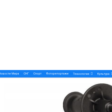
Новости Мира
СНГ
Спорт
Фоторепортажи
Технологии
Культура
A True Symbol Of Elegance And Precision