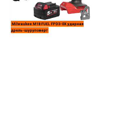
Milwaukee M18 FUEL FPD3-0X ударная
дрель-шуруповерт