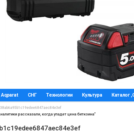
 Aqparat
СНГ
Технологии
Культура
Каталог 
38ab6a95b1c19edee6847aec84e3ef
налитики рассказали, когда упадет цена биткоина"
b1c19edee6847aec84e3ef