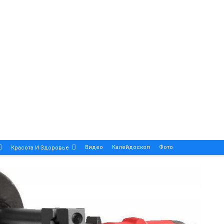
Видео
Калейдоскоп
Фото
Красота И Здоровье
Религия
Инфоблок
Экология