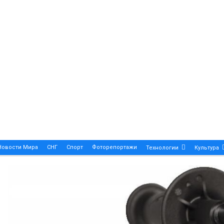
Новости Мира
СНГ
Спорт
Фоторепортажи
Технологии
Культура
A True Symbol Of Elegance And Precision