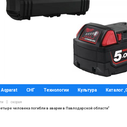
 Aqparat
СНГ
Технологии
Культура
Каталог 
ти
скорая
Четыре человека погибли в аварии в Павлодарской области"