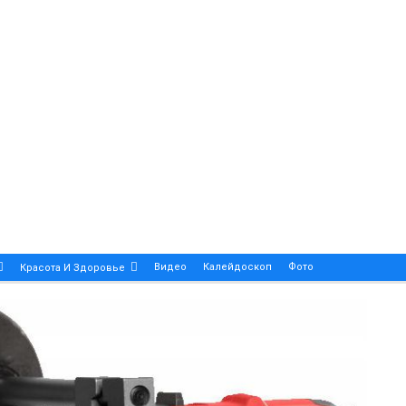
Видео
Калейдоскоп
Фото
Красота И Здоровье
Религия
Инфоблок
Экология