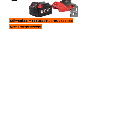
Milwaukee M18 FUEL FPD3-0X ударная
дрель-шуруповерт