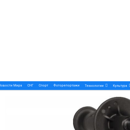
Новости Мира
СНГ
Спорт
Фоторепортажи
Технологии
Культура
A True Symbol Of Elegance And Precision