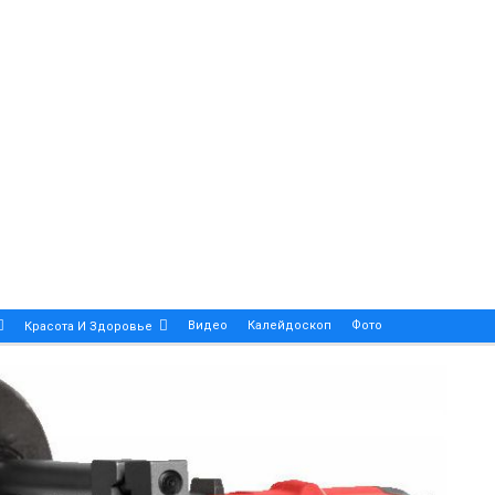
Видео
Калейдоскоп
Фото
Красота И Здоровье
Религия
Инфоблок
Экология