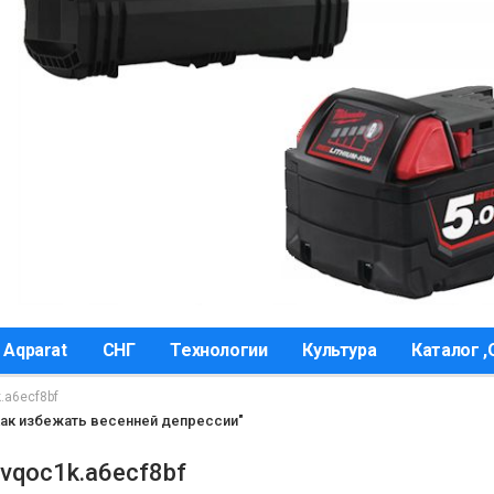
 Aqparat
СНГ
Технологии
Культура
Каталог 
.a6ecf8bf
Как избежать весенней депрессии"
vqoc1k.a6ecf8bf