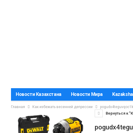
Новости Казахстана
Новости Мира
Kazaksha
Главная
Как избежать весенней депрессии
pogudx4teguvqoc1k
Вернуться к "
pogudx4tegu