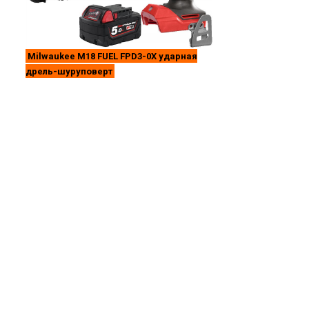
Milwaukee M18 FUEL FPD3-0X ударная
дрель-шуруповерт