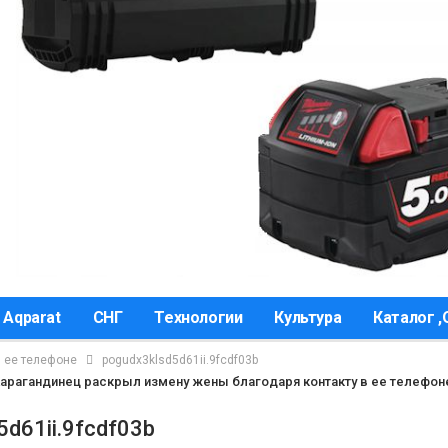
 Aqparat
СНГ
Технологии
Культура
Каталог 
в ее телефоне
pogudx3klsd5d61ii.9fcdf03b
Карагандинец раскрыл измену жены благодаря контакту в ее телефон
5d61ii.9fcdf03b