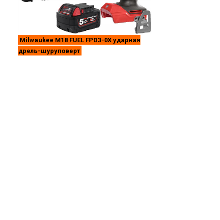
Milwaukee M18 FUEL FPD3-0X ударная
дрель-шуруповерт