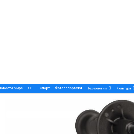
Новости Мира
СНГ
Спорт
Фоторепортажи
Технологии
Культура
A True Symbol Of Elegance And Precision