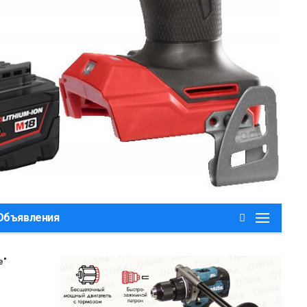
,Объявления
е"