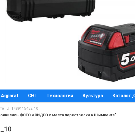
 Aqparat
СНГ
Технологии
Культура
Каталог 
те
1489115452_10
Появились ФОТО и ВИДЕО с места перестрелки в Шымкенте"
_10