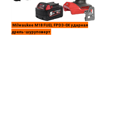
Milwaukee M18 FUEL FPD3-0X ударная
дрель-шуруповерт