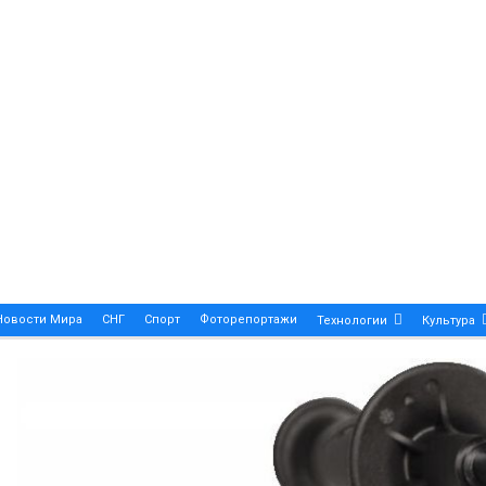
Новости Мира
СНГ
Спорт
Фоторепортажи
Технологии
Культура
A True Symbol Of Elegance And Precision