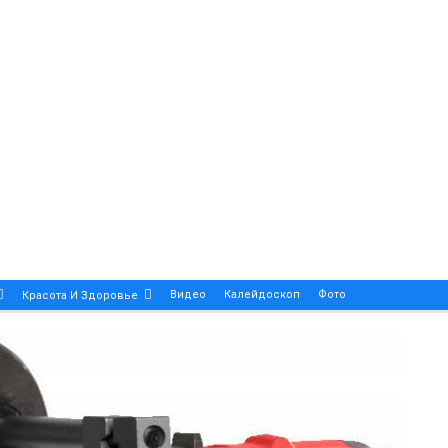
Видео
Калейдоскоп
Фото
Красота И Здоровье
Религия
Инфоблок
Экология