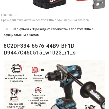
Главная
Президент Узбекистана посетит США с официальным визитом
Вернуться к "Президент Узбекистана посетит США с
официальным визитом"
8C2DF334-6576-44B9-BF1D-
D9447C460515_w1023_r1_s