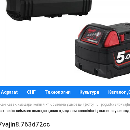
 Aqparat
СНГ
Технологии
Культура
Каталог 
ққан қазақ қыздары көпшіліктің сынына ұшырады (фото)
pogudx784p7vajl
Сахнаға іш киіммен шыққан қазақ қыздары көпшіліктің сынына ұшырад
vajln8.763d72cc