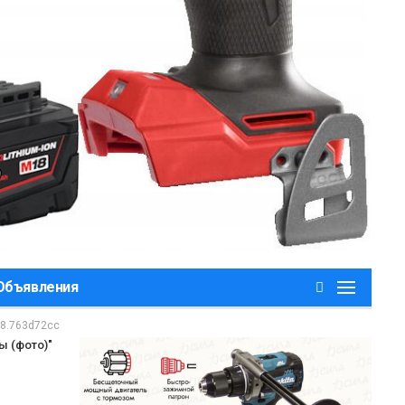
,Объявления
n8.763d72cc
ы (фото)"