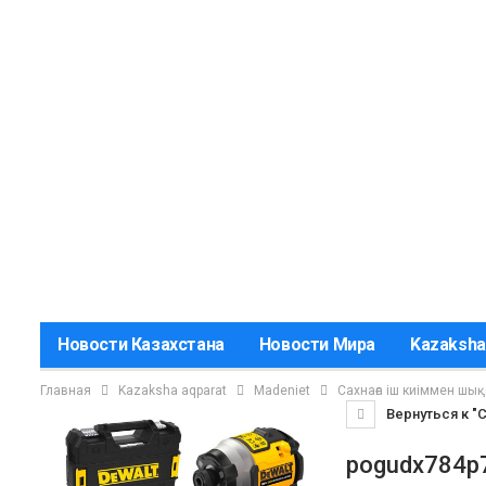
Новости Казахстана
Новости Мира
Kazaksha
Главная
Kazaksha aqparat
Madeniet
Сахнаға іш киіммен шы
Вернуться к "
pogudx784p7