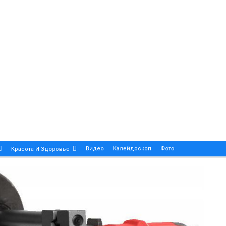
Видео
Калейдоскоп
Фото
Красота И Здоровье
Религия
Инфоблок
Экология