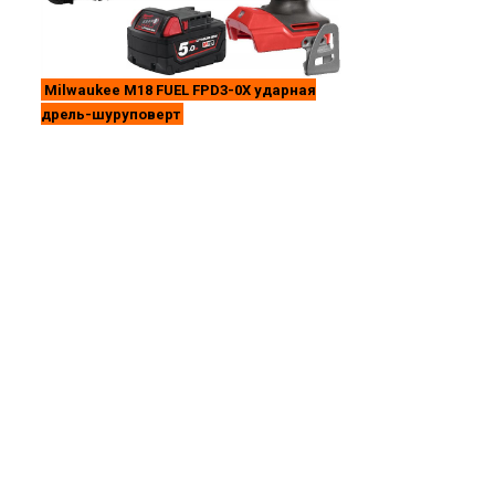
Milwaukee M18 FUEL FPD3-0X ударная
дрель-шуруповерт