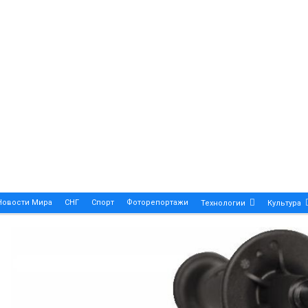
Новости Мира
СНГ
Спорт
Фоторепортажи
Технологии
Культура
A True Symbol Of Elegance And Precision