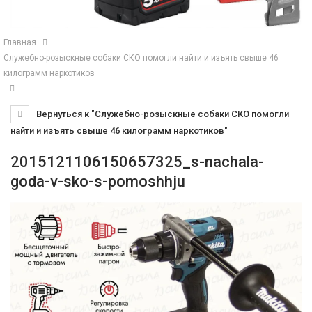
Главная
Служебно-розыскные собаки СКО помогли найти и изъять свыше 46
килограмм наркотиков
Вернуться к "Служебно-розыскные собаки СКО помогли
найти и изъять свыше 46 килограмм наркотиков"
2015121106150657325_s-nachala-
goda-v-sko-s-pomoshhju