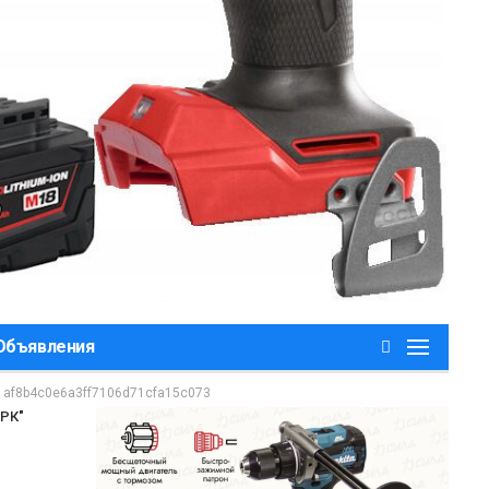
,Объявления
af8b4c0e6a3ff7106d71cfa15c073
 РК"