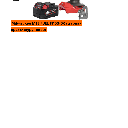
Milwaukee M18 FUEL FPD3-0X ударная
дрель-шуруповерт