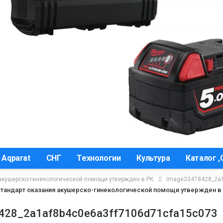
 Aqparat
СНГ
Технологии
Культура
Каталог 
акушерско-гинекологической помощи утвержден в РК
image33478428_2a1
Стандарт оказания акушерско-гинекологической помощи утвержден в
428_2a1af8b4c0e6a3ff7106d71cfa15c073