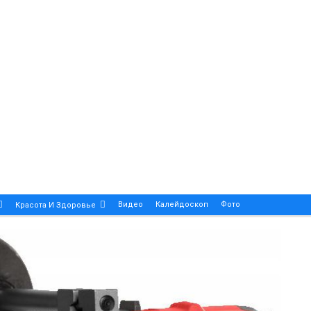
Видео
Калейдоскоп
Фото
Красота И Здоровье
Религия
Инфоблок
Экология