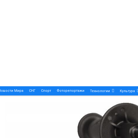
Новости Мира
СНГ
Спорт
Фоторепортажи
Технологии
Культура
A True Symbol Of Elegance And Precision