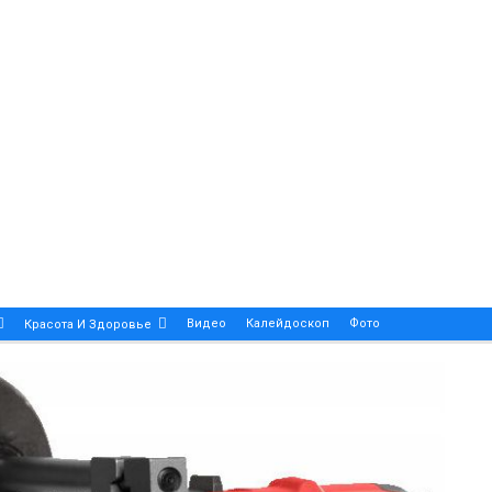
Видео
Калейдоскоп
Фото
Красота И Здоровье
Религия
Инфоблок
Экология