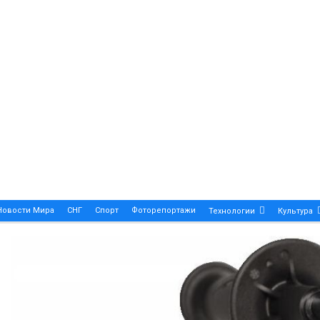
Новости Мира
СНГ
Спорт
Фоторепортажи
Технологии
Культура
A True Symbol Of Elegance And Precision