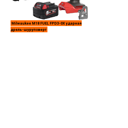
Milwaukee M18 FUEL FPD3-0X ударная
дрель-шуруповерт