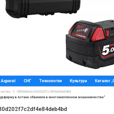
 Aqparat
СНГ
Технологии
Культура
Каталог 
ичестве
58f68d6e6c30d202f7c2df4e84deb4bd
Турфирму в Астане обвинили в многомиллионом мошенничестве"
30d202f7c2df4e84deb4bd