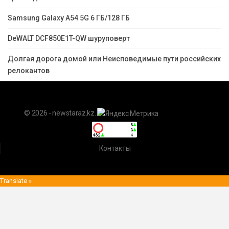
Samsung Galaxy A54 5G 6 ГБ/128 ГБ
DeWALT DCF850E1T-QW шуруповерт
Долгая дорога домой или Неисповедимые пути российских
релокантов
© 2026 - newstaraz.kz.
Контакты
Translate »