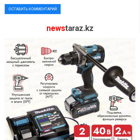
news
taraz.kz