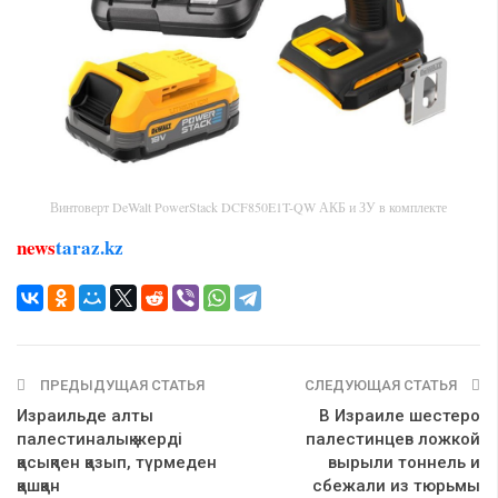
Винтоверт DeWalt PowerStack DCF850E1T-QW АКБ и ЗУ в комплекте
news
taraz.kz
ПРЕДЫДУЩАЯ СТАТЬЯ
СЛЕДУЮЩАЯ СТАТЬЯ
Израильде алты
В Израиле шестеро
палестиналық жерді
палестинцев ложкой
қасықпен қазып, түрмеден
вырыли тоннель и
қашқан
сбежали из тюрьмы