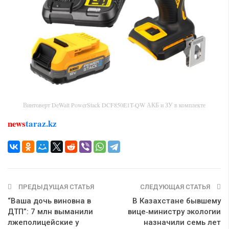
Винтоверт DeWalt PowerStack DCF850E1T-QW АКБ и ЗУ в комплекте
news
taraz.kz
ПРЕДЫДУЩАЯ СТАТЬЯ
СЛЕДУЮЩАЯ СТАТЬЯ
“Ваша дочь виновна в
В Казахстане бывшему
ДТП”: 7 млн выманили
вице‑министру экологии
лжеполицейские у
назначили семь лет