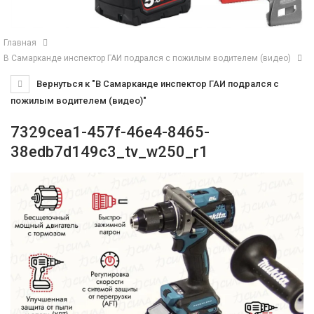
Главная
В Самарканде инспектор ГАИ подрался с пожилым водителем (видео)
Вернуться к "В Самарканде инспектор ГАИ подрался с
пожилым водителем (видео)"
7329cea1-457f-46e4-8465-
38edb7d149c3_tv_w250_r1