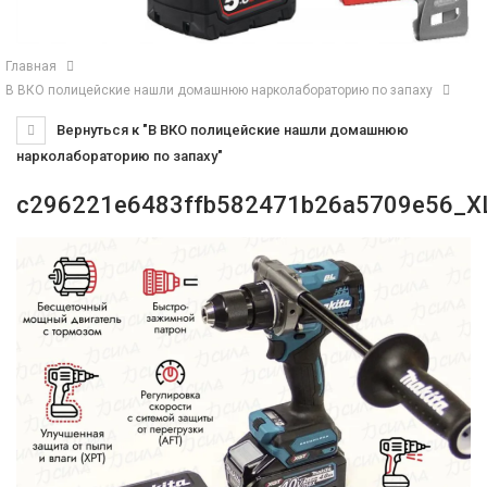
Главная
В ВКО полицейские нашли домашнюю нарколабораторию по запаху
Вернуться к "В ВКО полицейские нашли домашнюю
нарколабораторию по запаху"
c296221e6483ffb582471b26a5709e56_X