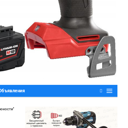
,Объявления
 юности"