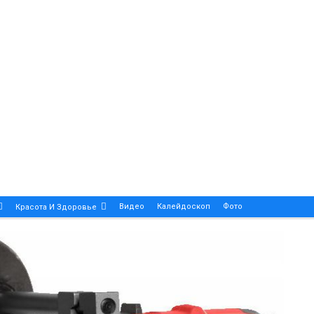
Видео
Калейдоскоп
Фото
Красота И Здоровье
Религия
Инфоблок
Экология