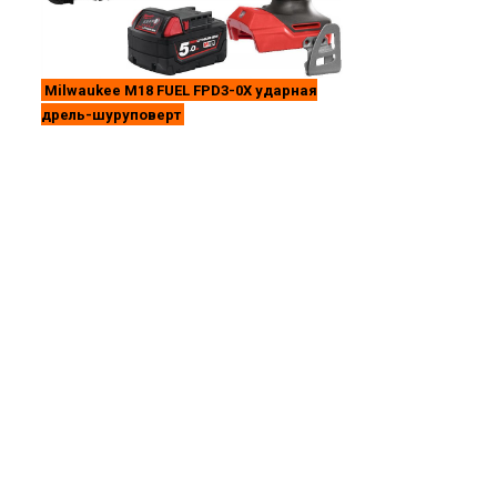
Milwaukee M18 FUEL FPD3-0X ударная
дрель-шуруповерт