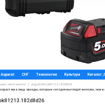
 Aqparat
СНГ
Технологии
Культура
Каталог 
ложе, чем в юности
pogudx4661pk81213.182d8d26
Возраст им к лицу: звезды, которые сегодня выглядят моложе, чем в
pk81213.182d8d26