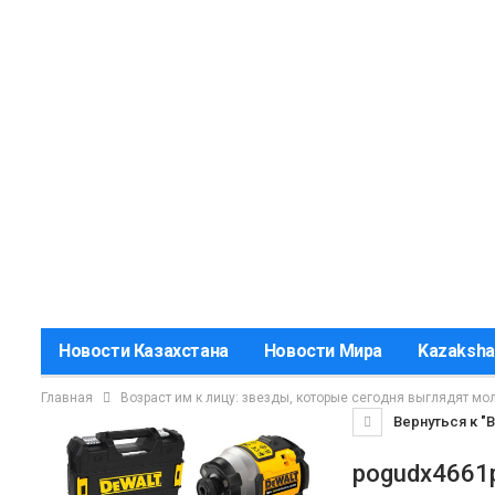
Новости Казахстана
Новости Мира
Kazaksha
Главная
Возраст им к лицу: звезды, которые сегодня выглядят мо
Вернуться к "
pogudx4661