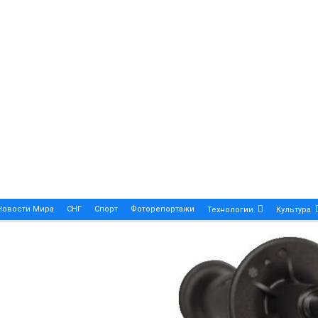
Новости Мира
СНГ
Спорт
Фоторепортажи
Технологии
Культура
A True Symbol Of Elegance And Precision