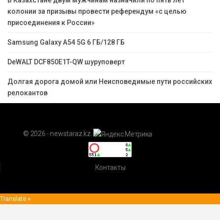
В Казахстане двум мужчинам назначили по пять лет
колонии за призывы провести референдум «с целью
присоединения к России»
Samsung Galaxy A54 5G 6 ГБ/128 ГБ
DeWALT DCF850E1T-QW шуруповерт
Долгая дорога домой или Неисповедимые пути российских
релокантов
© 2026 - newstaraz.kz.
Контакты
Translate »