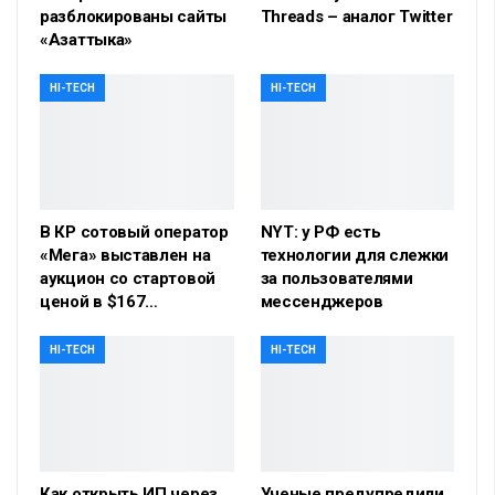
разблокированы сайты
Threads – аналог Twitter
«Азаттыка»
HI-TECH
HI-TECH
В КР сотовый оператор
NYT: у РФ есть
«Мега» выставлен на
технологии для слежки
аукцион со стартовой
за пользователями
ценой в $167…
мессенджеров
HI-TECH
HI-TECH
Как открыть ИП через
Ученые предупредили,