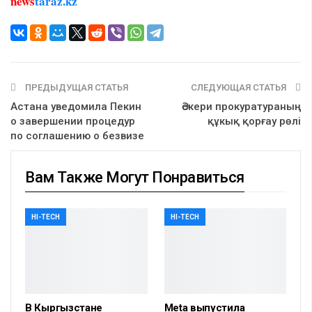
news
taraz.kz
ПРЕДЫДУЩАЯ СТАТЬЯ
СЛЕДУЮЩАЯ СТАТЬЯ
Астана уведомила Пекин
Әскери прокуратураның
о завершении процедур
құкық қорғау рөлі
по соглашению о безвизе
Вам Также Могут Понравиться
HI-TECH
HI-TECH
В Кыргызстане
Meta выпустила