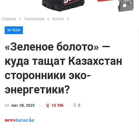
Главная
Технологии
Hi-tech
HI-TECH
«Зеленое болото» —
куда тащат Казахстан
сторонники эко-
энергетики?
On
Авг 28, 2023
13 736
0
news
taraz.kz