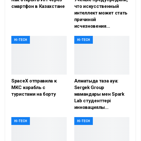
смартфон в Казахстане
что искусственный
интеллект может стать
причиной
исчезновения…
HI-TECH
HI-TECH
SpaceX отправила к
Алматыда таза ауа:
МКС корабль с
Sergek Group
туристами на борту
мамандары мен Spark
Lab студенттері
инновациялық…
HI-TECH
HI-TECH