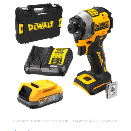
Винтоверт DeWalt PowerStack DCF850E1T-QW АКБ и ЗУ в комплекте