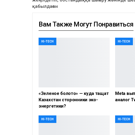
жеңілдетіп, бостандыққа шығару жөнінде ше
қабылдаған
Вам Также Могут Понравиться
HI-TECH
HI-TECH
«Зеленое болото» — куда тащат
Meta вып
Казахстан сторонники эко-
аналог Tw
энергетики?
HI-TECH
HI-TECH