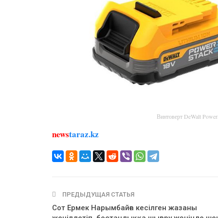
Винтоверт DeWalt Powe
news
taraz.kz
ПРЕДЫДУЩАЯ СТАТЬЯ
Сот Ермек Нарымбайға кесілген жазаны