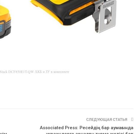
rStack DCF850E1T-QW АКБ и ЗУ в комплекте
СЛЕДУЮЩАЯ СТАТЬЯ
Associated Press: Ресейдің бар аумағында