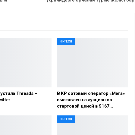
шім
украиндерге арналған түрме желісі бар
HI-TECH
устила Threads –
В КР сотовый оператор «Мега»
itter
выставлен на аукцион со
стартовой ценой в $167…
HI-TECH