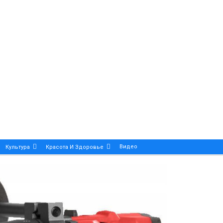
Видео
Культура
Красота И Здоровье
Калейдоскоп
ance And Precision