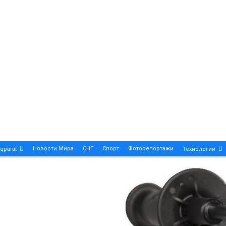
Новости Мира
СНГ
Спорт
Фоторепортажи
qparat
Технологии
Patek Philippe Calatrava DATE – A True Symbol Of Eleg
 Новости Казахстана