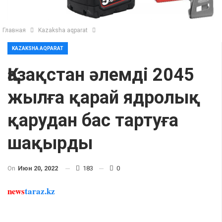
Главная
Kazaksha aqparat
KAZAKSHA AQPARAT
Қазақстан әлемді 2045
жылға қарай ядролық
қарудан бас тартуға
шақырды
On
Июн 20, 2022
183
0
news
taraz.kz