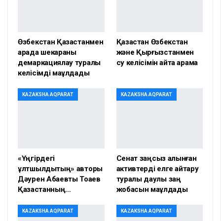
Өзбекстан Қазақстанмен
Қазақстан Өзбекстан
арада шекараны
және Қырғызстанмен
демаркациялау туралы
су келісімін қайта қарамақ
келісімді мақұлдады
KAZAKSHA AQPARAT
KAZAKSHA AQPARAT
«Үңгірдегі
Сенат заңсыз алынған
ұлтшылдықтың» авторы
активтерді елге қайтару
Дәурен Абаевты Тоқаев
туралы даулы заң
Қазақстанның…
жобасын мақұлдады
KAZAKSHA AQPARAT
KAZAKSHA AQPARAT