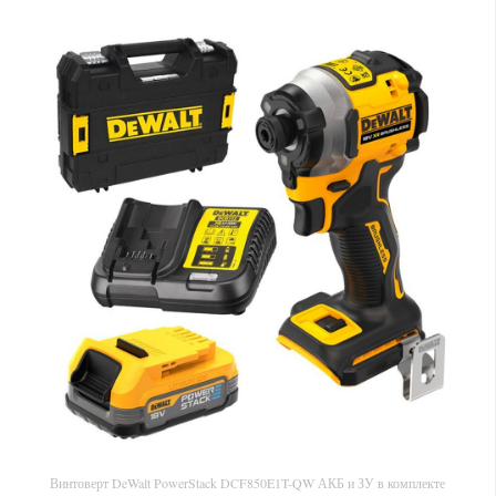
Винтоверт DeWalt PowerStack DCF850E1T-QW АКБ и ЗУ в комплекте