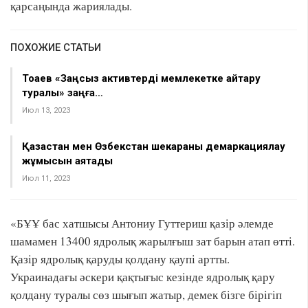
қарсаңында жариялады.
ПОХОЖИЕ СТАТЬИ
Тоқаев «Заңсыз активтерді мемлекетке қайтару
туралы» заңға…
Июл 13, 2023
Қазақстан мен Өзбекстан шекараны демаркациялау
жұмысын аяқтады
Июл 11, 2023
«БҰҰ бас хатшысы Антониу Гуттериш қазір әлемде
шамамен 13400 ядролық жарылғыш зат барын атап өтті.
Қазір ядролық қаруды қолдану қаупі артты.
Украинадағы әскери қақтығыс кезінде ядролық қару
қолдану туралы сөз шығып жатыр, демек бізге бірігіп