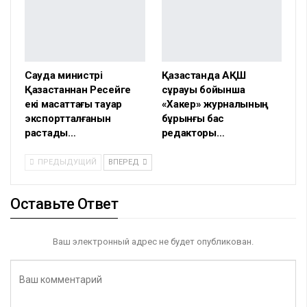
Сауда министрі
Қазақстанда АҚШ
Қазақстаннан Ресейге
сұрауы бойынша
екі мақсаттағы тауар
«Хакер» журналының
экспортталғанын
бұрынғы бас
растады…
редакторы…
ПРЕДЫДУЩИЙ
ВПЕРЕД
Оставьте Ответ
Ваш электронный адрес не будет опубликован.