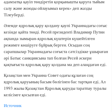
адамзатқа қауіп төндіретін қорқынышты қаруға тыйым
салу және жоюды ойлауымыз керек» деп жазды
Тілеуберді.
Әлемде ядролық қару қолдану қаупі Украинадағы соғыс
кезінде қайта төнді. Ресей президенті Владимир Путин
ақпанда зымыран-ядролық күштерін күшейтілген
режимге көшіруге бұйрық берген. Осыдан соң
сарапшылар Украинадағы соғыста сәтсіздікке ұшыраған
әрі Батыс санкциясына тап болған Ресей әскери
қақтығыста ядролық қару қолдана ма деп алаңдаған еді.
Қазақстан мен Украина Совет одағы құлаған соң
ядролық қаруының басым бөлігінен бас тартқан еді, Ал
1993 жылы Қазақстан Ядролық қаруды таратпау туралы
келісімге қосылған еді.
Источник