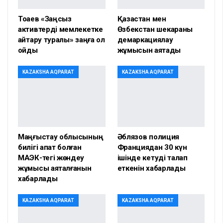
Тоқаев «Заңсыз
Қазақстан мен
активтерді мемлекетке
Өзбекстан шекараны
қайтару туралы» заңға қол
демаркациялау
қойды
жұмысын аяқтады
KAZAKSHA AQPARAT
KAZAKSHA AQPARAT
Маңғыстау облысының
Әблязов полиция
билігі апат болған
Франциядан 30 күн
МАЭК-тегі жөндеу
ішінде кетуді талап
жұмысы аяқталғанын
еткенін хабарлады
хабарлады
KAZAKSHA AQPARAT
KAZAKSHA AQPARAT