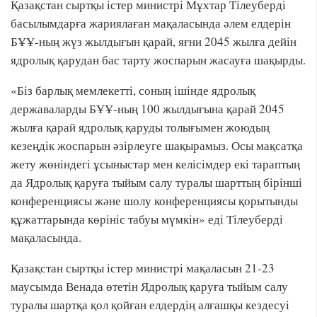
Қазақстан сыртқы істер министрі Мұхтар Тілеуберді
басылымдарға жариялаған мақаласында әлем елдерін
БҰҰ-ның жүз жылдығын қарай, яғни 2045 жылға дейін
ядролық қарудан бас тарту жоспарын жасауға шақырды.
«Біз барлық мемлекетті, соның ішінде ядролық
державаларды БҰҰ-ның 100 жылдығына қарай 2045
жылға қарай ядролық қаруды толығымен жоюдың
кезеңдік жоспарын әзірлеуге шақырамыз. Осы мақсатқа
жету жөніндегі ұсыныстар мен келісімдер екі тараптың
да Ядролық қаруға тыйым салу туралы шарттың бірінші
конференциясы және шолу конференциясы қорытынды
құжаттарында көрініс табуы мүмкін» еді Тілеуберді
мақаласында.
Қазақстан сыртқы істер министрі мақаласын 21-23
маусымда Венада өтетін Ядролық қаруға тыйым салу
туралы шартқа қол қойған елдердің алғашқы кездесуі