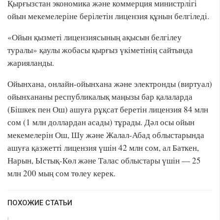
Қырғызстан экономика және коммерция министрлігі
ойын мекемелеріне берілетін лицензия құнын белгіледі.
«Ойын қызметі лицензиясының ақысын белгілеу
туралы» қаулы жобасы қырғыз үкіметінің сайтында
жарияланды.
Ойынхана, онлайн-ойынхана және электронды (виртуал)
ойынхананы республикалық маңызы бар қалаларда
(Бішкек пен Ош) ашуға рұқсат беретін лицензия 84 млн
сом (1 млн доллардан асады) тұрады. Дәл осы ойын
мекемелерін Ош, Шу және Жалал-Абад облыстарында
ашуға қазжетті лицензия үшін 42 млн сом, ал Баткен,
Нарын, Ыстық-Көл және Талас облыстары үшін — 25
млн 200 мың сом төлеу керек.
ПОХОЖИЕ СТАТЬИ