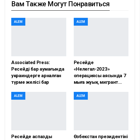
Вам Также Могут Понравиться
ALEM
ALEM
Associated Press:
Ресейде
Ресейдің бар аумағында
«Нелегал-2023»
украиндерге арналған
операциясы аясында 7
түрме желісі бар
мыңға жуық мигрант…
ALEM
ALEM
Ресейде аспазды
Өзбекстан президентінің