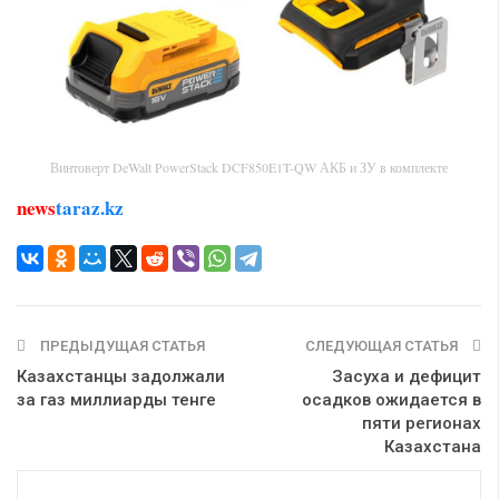
Винтоверт DeWalt PowerStack DCF850E1T-QW АКБ и ЗУ в комплекте
news
taraz.kz
ПРЕДЫДУЩАЯ СТАТЬЯ
СЛЕДУЮЩАЯ СТАТЬЯ
Казахстанцы задолжали
Засуха и дефицит
за газ миллиарды тенге
осадков ожидается в
пяти регионах
Казахстана