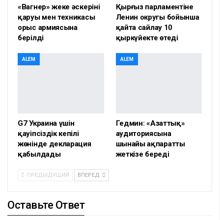
«Вагнер» жеке әскерінің
Қырғыз парламентіне
қаруы мен техникасы
Ленин округы бойынша
орыс армиясына
қайта сайлау 10
берілді
қыркүйекте өтеді
ALEM
ALEM
G7 Украина үшін
Гедмин: «Азаттық»
қауіпсіздік кепілі
аудиториясына
жөнінде декларация
шынайы ақпаратты
қабылдады
жеткізе береді
ПРЕДЫДУЩИЙ
ВПЕРЕД
Оставьте Ответ