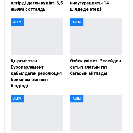
өлтірді деген күдікті 6,5
инаугурациясы 14
жылға сотталды
шілдеде өтеді
ALEM
ALEM
Қырғызстан
Өзбек үкіметі Ресейден
Еуропарламент
сатып алатын газ
қабылдаған резолюция
бағасын айтпады
бойынша өкінішін
білдірді
ALEM
ALEM