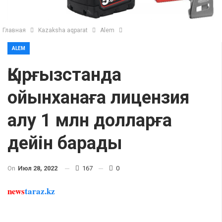
Главная
Kazaksha aqparat
Alem
ALEM
Қырғызстанда
ойынханаға лицензия
алу 1 млн долларға
дейін барады
On
Июл 28, 2022
167
0
news
taraz.kz