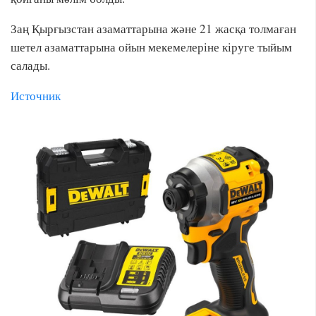
Заң Қырғызстан азаматтарына және 21 жасқа толмаған
шетел азаматтарына ойын мекемелеріне кіруге тыйым
салады.
Источник