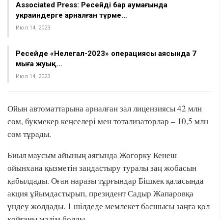
Associated Press: Ресейдің бар аумағында
украиндерге арналған түрме…
Июл 14, 2023
Ресейде «Нелегал-2023» операциясы аясында 7
мыңға жуық…
Июл 14, 2023
Ойын автоматтарына арналған зал лицензиясы 42 млн
сом, букмекер кеңселері мен тотализаторлар – 10,5 млн
сом тұрады.
Биыл маусым айының аяғында Жогорку Кенеш
ойынхана қызметін заңдастыру туралы заң жобасын
қабылдады. Оған наразы тұрғындар Бішкек қаласында
акция ұйымдастырып, президент Садыр Жапаровқа
үндеу жолдады. 1 шілдеде мемлекет басшысы заңға қол
қойғаны мәлім болды.