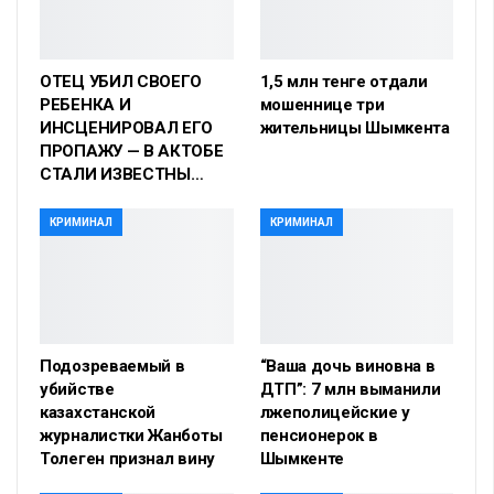
ОТЕЦ УБИЛ СВОЕГО
1,5 млн тенге отдали
РЕБЕНКА И
мошеннице три
ИНСЦЕНИРОВАЛ ЕГО
жительницы Шымкента
ПРОПАЖУ — В АКТОБЕ
СТАЛИ ИЗВЕСТНЫ…
КРИМИНАЛ
КРИМИНАЛ
Подозреваемый в
“Ваша дочь виновна в
убийстве
ДТП”: 7 млн выманили
казахстанской
лжеполицейские у
журналистки Жанботы
пенсионерок в
Толеген признал вину
Шымкенте