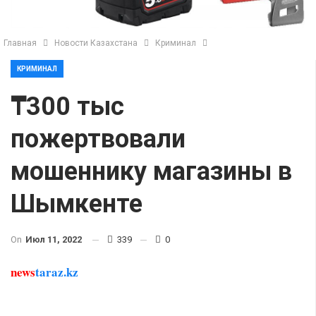
Главная
Новости Казахстана
Криминал
КРИМИНАЛ
₸300 тыс
пожертвовали
мошеннику магазины в
Шымкенте
On
Июл 11, 2022
339
0
news
taraz.kz