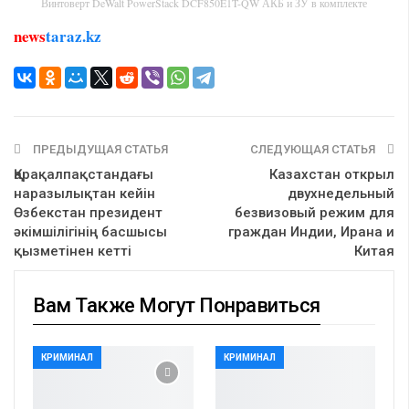
Винтоверт DeWalt PowerStack DCF850E1T-QW АКБ и ЗУ в комплекте
news
taraz.kz
ПРЕДЫДУЩАЯ СТАТЬЯ
СЛЕДУЮЩАЯ СТАТЬЯ
Қарақалпақстандағы
Казахстан открыл
наразылықтан кейін
двухнедельный
Өзбекстан президент
безвизовый режим для
әкімшілігінің басшысы
граждан Индии, Ирана и
қызметінен кетті
Китая
Вам Также Могут Понравиться
КРИМИНАЛ
КРИМИНАЛ