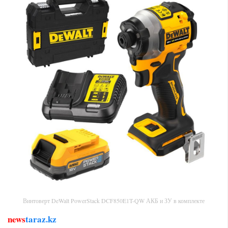
Винтоверт DeWalt PowerStack DCF850E1T-QW АКБ и ЗУ в комплекте
news
taraz.kz