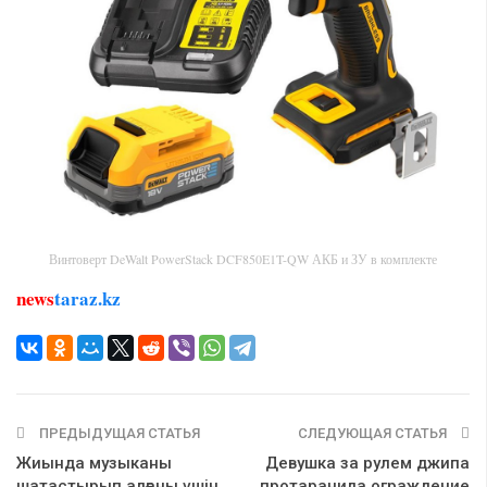
Винтоверт DeWalt PowerStack DCF850E1T-QW АКБ и ЗУ в комплекте
news
taraz.kz
ПРЕДЫДУЩАЯ СТАТЬЯ
СЛЕДУЮЩАЯ СТАТЬЯ
Жиында музыканы
Девушка за рулем джипа
шатастырып алғаны үшін
протаранила ограждение