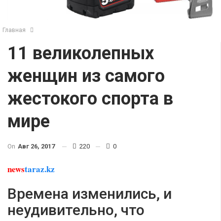
Главная
11 великолепных
женщин из самого
жестокого спорта в
мире
On
Авг 26, 2017
220
0
news
taraz.kz
Времена изменились, и
неудивительно, что