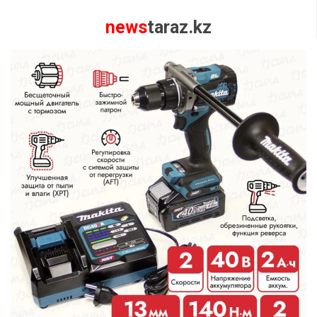
news
taraz.kz