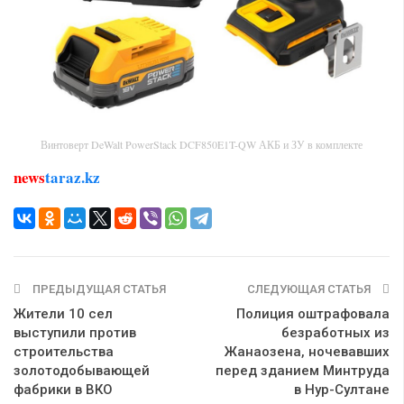
Винтоверт DeWalt PowerStack DCF850E1T-QW АКБ и ЗУ в комплекте
news
taraz.kz
ПРЕДЫДУЩАЯ СТАТЬЯ
СЛЕДУЮЩАЯ СТАТЬЯ
Жители 10 сел
Полиция оштрафовала
выступили против
безработных из
строительства
Жанаозена, ночевавших
золотодобывающей
перед зданием Минтруда
фабрики в ВКО
в Нур-Султане